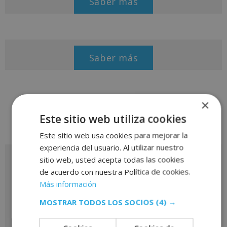
Saber más
Saber más
×
Este sitio web utiliza cookies
Este sitio web usa cookies para mejorar la
experiencia del usuario. Al utilizar nuestro
sitio web, usted acepta todas las cookies
Solicita más información
de acuerdo con nuestra Política de cookies.
Más información
MOSTRAR TODOS LOS SOCIOS
(4) →