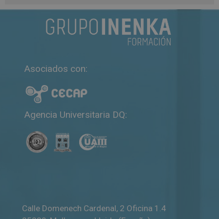
A
l
t
e
r
n
Asociados con:
a
t
i
v
Agencia Universitaria DQ:
e
:
Calle Domenech Cardenal, 2 Oficina 1.4