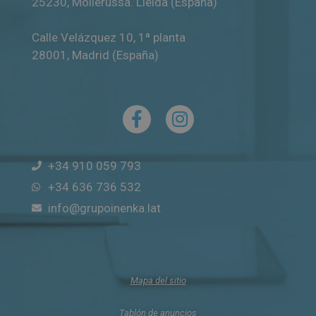
25230
,
Mollerussa
.
Lleida (España)
Calle Velázquez 10, 1ª planta
28001
,
Madrid (España)
+34 910 059 793
+34 636 736 532
info@grupoinenka.lat
Mapa del sitio
Tablón de anuncios