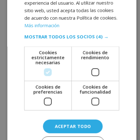
experiencia del usuario. Al utilizar nuestro
Maestría Internacional en Coach Nutricional
sitio web, usted acepta todas las cookies
Maestría Internacional en Dietética y Nutrición +
de acuerdo con nuestra Política de cookies.
Maestría Internacional en Coaching Nutricional
Más información
MOSTRAR TODOS LOS SOCIOS
(4) →
ESCUELA EL GREMIO
Maestría Internacional de Tatuajes + Maestría
Cookies
Cookies de
estrictamente
rendimiento
Internacional Higiénico-Sanitario
necesarias
ESCUELA DE TURISMO Y GASTRONOMÍA DE LOS
PIRINEOS
Cookies de
Cookies de
preferencias
funcionalidad
Maestría Internacional en Revenue Management
Maestría Internacional en Marketing Turístico +
Maestría Internacional en Marketing Digital
Maestría Internacional en Gestión de Eventos de
ACEPTAR TODO
Marketing y Comunicación