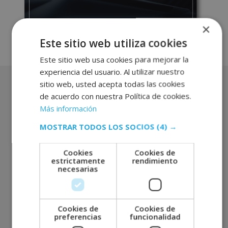
×
Este sitio web utiliza cookies
Este sitio web usa cookies para mejorar la
experiencia del usuario. Al utilizar nuestro
sitio web, usted acepta todas las cookies
SOLICITA MÁS INFORMACIÓN
de acuerdo con nuestra Política de cookies.
Más información
Pide información sin compromiso, déjate asesorar por
MOSTRAR TODOS LOS SOCIOS
(4) →
nuestros profesionales y empieza a
estudiar en línea
.
Cookies
Cookies de
Nombre y apellidos
*
estrictamente
rendimiento
necesarias
Email
*
Cookies de
Cookies de
preferencias
funcionalidad