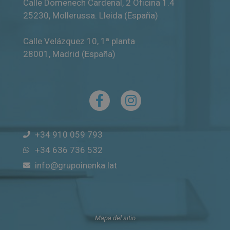
Calle Domenech Cardenal, 2 Oficina 1.4
25230
,
Mollerussa
.
Lleida (España)
Calle Velázquez 10, 1ª planta
28001
,
Madrid (España)
+34 910 059 793
+34 636 736 532
info@grupoinenka.lat
Mapa del sitio