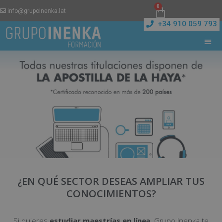
0
info@grupoinenka.lat
+34 910 059 793
¿EN QUÉ SECTOR DESEAS AMPLIAR TUS
CONOCIMIENTOS?
Si quieres
estudiar maestrías en línea
, Grupo Inenka te