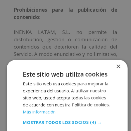
Prohibiciones para la publicación de
contenido:
INENKA LATAM, S.L. no permite la
distribución, gestión o comunicación de
contenidos que deterioren la calidad del
Servicio. A modo enunciativo y no limitativo,
INENKA LATAM, S.L. prohíbe la inclusión de
×
contenidos que:
Este sitio web utiliza cookies
Que sean presuntamente ilícitos por
Este sitio web usa cookies para mejorar la
la normativa nacional, comunitaria o
experiencia del usuario. Al utilizar nuestro
internacional o que realicen
sitio web, usted acepta todas las cookies
de acuerdo con nuestra Política de cookies.
actividades presuntamente ilícitas o
Más información
contravengan los principios de la
buena fe.
MOSTRAR TODOS LOS SOCIOS
(4) →