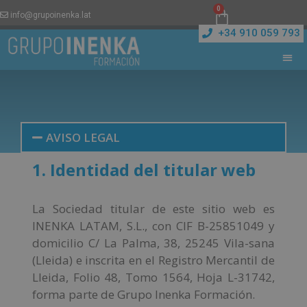
0
info@grupoinenka.lat
+34 910 059 793
AVISO LEGAL
1. Identidad del titular web
La Sociedad titular de este sitio web es
INENKA LATAM, S.L., con CIF B-25851049 y
domicilio C/ La Palma, 38, 25245 Vila-sana
(Lleida) e inscrita en el Registro Mercantil de
Lleida, Folio 48, Tomo 1564, Hoja L-31742,
forma parte de Grupo Inenka Formación.