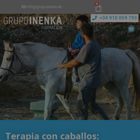
0
info@grupoinenka.lat
+34 910 059 793
Terapia con caballos: