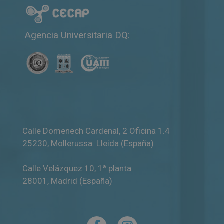
i
v
e
Agencia Universitaria DQ:
:
Calle Domenech Cardenal, 2 Oficina 1.4
25230
,
Mollerussa
.
Lleida (España)
Calle Velázquez 10, 1ª planta
28001
,
Madrid (España)