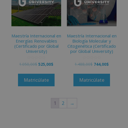
Maestría Internacional en
Maestría Internacional en
Energías Renovables
Biología Molecular y
(Certificado por Global
Citogenética (Certificado
University)
por Global University)
V
V
1.050,00
$
525,00
$
1.488,00
$
744,00
$
a
a
l
l
o
o
r
r
a
a
Matricúlate
Matricúlate
d
d
o
o
c
c
o
o
n
n
0
0
d
d
1
2
→
e
e
5
5