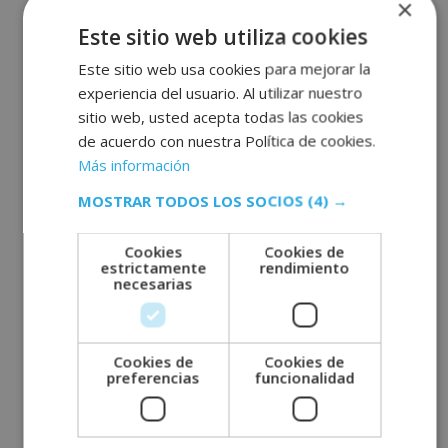
×
Este sitio web utiliza cookies
Este sitio web usa cookies para mejorar la
experiencia del usuario. Al utilizar nuestro
sitio web, usted acepta todas las cookies
de acuerdo con nuestra Política de cookies.
Maestría Internacional en
Maestría Internacional en
Más información
Paisajismo (Certificado
Embarazo, Parto y
por Global University)
Puerperio (Certificado
MOSTRAR TODOS LOS SOCIOS
(4) →
por Global University)
V
1.560,00
$
780,00
$
a
V
Cookies
Cookies de
1.488,00
$
744,00
$
l
a
o
estrictamente
rendimiento
l
r
o
necesarias
a
Matricúlate
r
d
a
Matricúlate
o
d
c
o
o
c
n
o
0
n
Cookies de
Cookies de
d
0
e
preferencias
funcionalidad
d
5
e
5