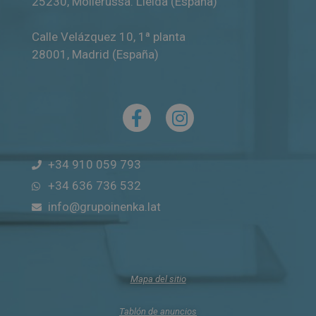
25230
,
Mollerussa
.
Lleida (España)
Calle Velázquez 10, 1ª planta
28001
,
Madrid (España)
+34 910 059 793
+34 636 736 532
info@grupoinenka.lat
Mapa del sitio
Tablón de anuncios