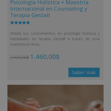
Psicología Holística + Maestría
Internacional en Counseling y
Terapia Gestalt
Valorado
2
con
5.00
de
Amplía tus conocimientos en psicología holística y
5 en base
habilidades en terapia Gestalt a través de esta
a
valoracione
maestría en línea.
s de
clientes
1.460,00
$
2.920,00
$
Saber más