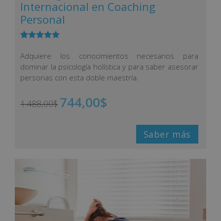
Internacional en Coaching
Personal
Valorado
18
con
4.83
Adquiere los conocimientos necesarios para
de 5 en
dominar la psicología holística y para saber asesorar
base a
valoracione
personas con esta doble maestría.
s de
clientes
744,00
$
1.488,00
$
Saber más