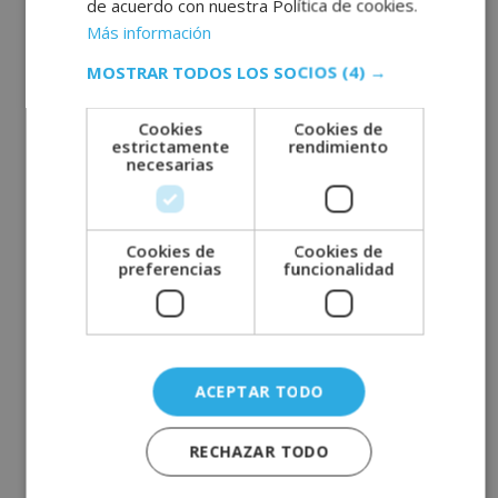
de acuerdo con nuestra Política de cookies.
Más información
MOSTRAR TODOS LOS SOCIOS
(4) →
Cookies
Cookies de
estrictamente
rendimiento
necesarias
Maestría Internacional en
Mindfulness + Maestría
Internacional en Counseling y
Cookies de
Cookies de
preferencias
funcionalidad
Terapia Gestalt
Amplía tus conocimientos en mindfulness y
habilidades en counseling y terapia Gestalt a través
de esta maestría en línea.
ACEPTAR TODO
1.460,00
$
2.920,00
$
RECHAZAR TODO