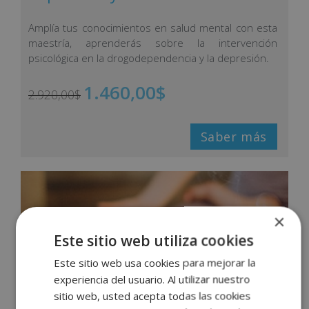
Amplía tus conocimientos en salud mental con esta
maestría, aprenderás sobre la intervención
psicológica en la drogodependencia y la depresión.
1.460,00
$
2.920,00
$
Saber más
×
Este sitio web utiliza cookies
Este sitio web usa cookies para mejorar la
experiencia del usuario. Al utilizar nuestro
sitio web, usted acepta todas las cookies