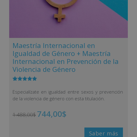
Maestría Internacional en
Igualdad de Género + Maestría
Internacional en Prevención de la
Violencia de Género
Valorado
8
con
5.00
de
Especialízate en igualdad entre sexos y prevención
5 en base
de la violencia de género con esta titulación.
a
valoracione
s de
744,00
$
clientes
1.488,00
$
Saber más