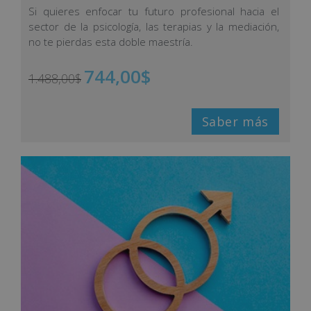
con
5.00
de
Si quieres enfocar tu futuro profesional hacia el
5 en base
sector de la psicología, las terapias y la mediación,
a
valoracione
no te pierdas esta doble maestría.
s de
clientes
744,00
$
1.488,00
$
Saber más