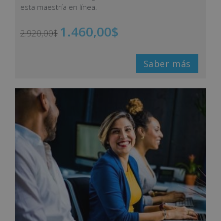
esta maestría en línea.
1.460,00
$
2.920,00
$
Saber más