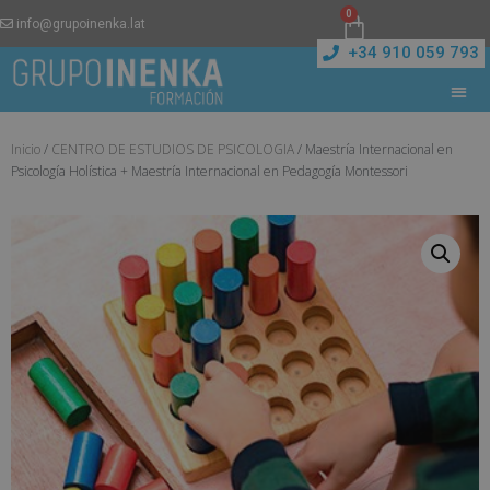
0
info@grupoinenka.lat
+34 910 059 793
Inicio
/
CENTRO DE ESTUDIOS DE PSICOLOGIA
/ Maestría Internacional en
Psicología Holística + Maestría Internacional en Pedagogía Montessori