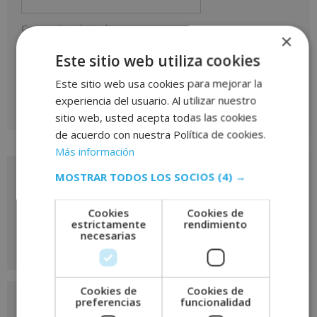
Correo electrónico
*
×
Este sitio web utiliza cookies
Este sitio web usa cookies para mejorar la
experiencia del usuario. Al utilizar nuestro
sitio web, usted acepta todas las cookies
A
de acuerdo con nuestra Política de cookies.
l
Más información
t
e
MOSTRAR TODOS LOS SOCIOS
(4) →
Solicita más información
r
de
n
Cookies
Cookies de
a
estrictamente
rendimiento
este curso
necesarias
t
i
v
e
Nombre
*
Cookies de
Cookies de
preferencias
funcionalidad
: