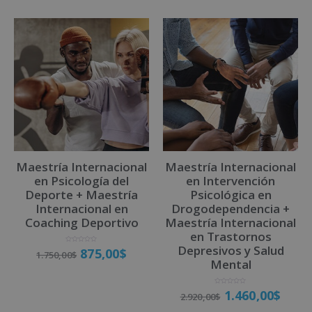
l
t
e
r
n
a
t
i
v
Maestría Internacional
Maestría Internacional
e
en Psicología del
en Intervención
:
Deporte + Maestría
Psicológica en
Internacional en
Drogodependencia +
Coaching Deportivo
Maestría Internacional
en Trastornos
Depresivos y Salud
V
875,00
$
1.750,00
$
a
l
Mental
o
r
a
d
o
V
1.460,00
$
Matricúlate
c
2.920,00
$
a
o
l
n
o
0
r