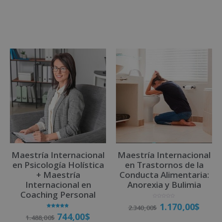
d
a
e
d
5
o
Matricúlate
c
o
n
0
d
e
5
Maestría Internacional
Maestría Internacional
en Psicología Holística
en Trastornos de la
+ Maestría
Conducta Alimentaria:
Internacional en
Anorexia y Bulimia
Coaching Personal
V
1.170,00
$
2.340,00
$
a
l
Valorado
744,00
$
o
1.488,00
$
con
r
4.83
a