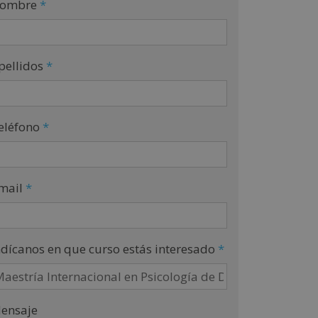
ombre
*
pellidos
*
eléfono
*
mail
*
ndícanos en que curso estás interesado
*
ensaje