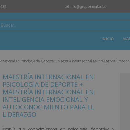
 532
info@grupoinenka.lat
INICIO
MA
ernacional en Psicología de Deporte + Maestría Internacional en Inteligencia Emocion
MAESTRÍA INTERNACIONAL EN
PSICOLOGÍA DE DEPORTE +
MAESTRÍA INTERNACIONAL EN
INTELIGENCIA EMOCIONAL Y
AUTOCONOCIMIENTO PARA EL
LIDERAZGO
Amplía tus conocimientos en psicología deportiva y