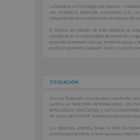
La Maestría en Psicología del Deporte + Maestr
vez recibida tu matrícula, enviaremos a tu co
Virtual donde encontrarás todo el material de es
El sistema de estudio de esta Maestría se adap
estudiante es el responsable de planificar y org
presenta al examen. Aún así, tendrá el apoyo y e
podrá preguntarle cualquier duda o cuestión, ta
TITULACIÓN
Una vez finalizados los estudios y superadas la
certifica el “MAESTRÍA INTERNACIONAL EN 
INTELIGENCIA EMOCIONAL Y AUTOCONOCIMIENTO
de socios de la CECAP, máximas instituciones es
Los diplomas, además, llevan el sello de Nota
autenticidad del título a nivel nacional e internac