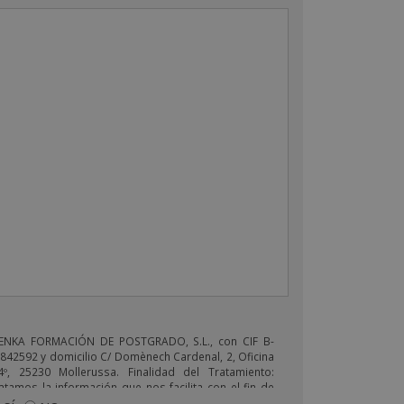
ENKA FORMACIÓN DE POSTGRADO, S.L., con CIF B-
842592 y domicilio C/ Domènech Cardenal, 2, Oficina
4º, 25230 Mollerussa. Finalidad del Tratamiento:
atamos la información que nos facilita con el fin de
viarle correos electrónicos de tipo comercial