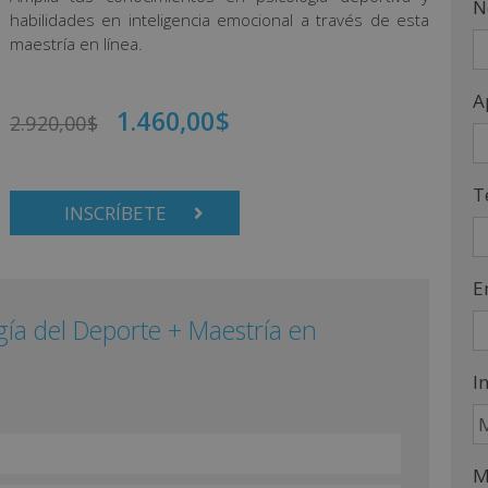
N
habilidades en inteligencia emocional a través de esta
maestría en línea.
A
1.460,00
$
2.920,00
$
T
INSCRÍBETE
E
ogía del Deporte + Maestría en
I
M