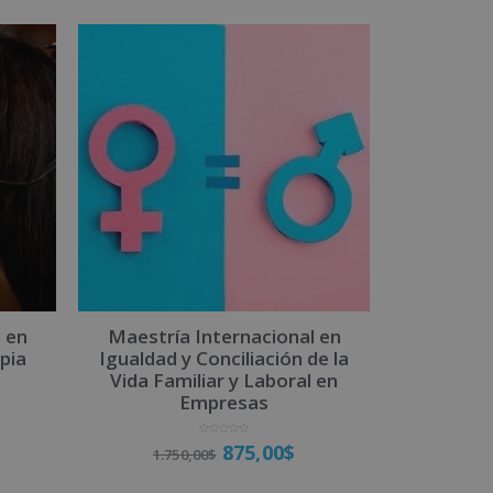
 en
Maestría Internacional en
pia
Igualdad y Conciliación de la
Vida Familiar y Laboral en
Empresas
V
875,00
$
1.750,00
$
a
l
o
r
a