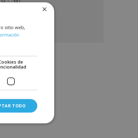
SÍ
NO
lacionado con los productos ofrecidos y otros tipo
×
 productos que fueran de su interés. Legitimación
l tratamiento: Consentimiento del interesado.
erechos: Puede ejercitar sus derechos
entificándose suficientemente, dirigiéndose a la
ro sitio web,
rección info@grupoinenka.lat. Para más información
formación
nsulte nuestra Política de Privacidad. Desea recibir
formación comercial (vía telefónica y/o email):
Cookies de
uncionalidad
PTAR TODO