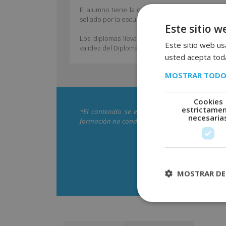
El alumno tiene la opción de solicitar junto a 
sellado por la escuela, válido para demostrar lo
Este sitio w
Los diplomas llevan la Apostilla de la Haya, m
Este sitio web usa
validez del Diploma en cualquier país firmante d
usted acepta toda
MOSTRAR TODO
Cookies
estrictame
*El contenido se encuentra orientado hacia la
necesaria
formación no conduce a la obtención de una titul
Descarga
MOSTRAR DE