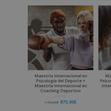
Maestría Internacional en
Ma
Psicología del Deporte +
Psico
Maestría Internacional en
Inte
Coaching Deportivo
V
875,00
$
1.750,00
$
a
l
o
r
a