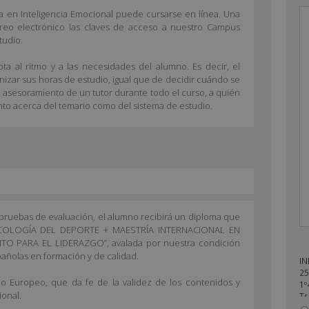
ía en Inteligencia Emocional puede cursarse en línea. Una
rreo electrónico las claves de acceso a nuestro Campus
tudio.
ta al ritmo y a las necesidades del alumno. Es decir, el
anizar sus horas de estudio, igual que de decidir cuándo se
l asesoramiento de un tutor durante todo el curso, a quién
nto acerca del temario como del sistema de estudio.
s pruebas de evaluación, el alumno recibirá un diploma que
PSICOLOGÍA DEL DEPORTE + MAESTRÍA INTERNACIONAL EN
 PARA EL LIDERAZGO”, avalada por nuestra condición
pañolas en formación y de calidad.
IN
25
rio Europeo, que da fe de la validez de los contenidos y
1º
ional.
Tr
en