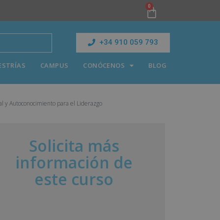
0
+34 910 059 793
ESTRÍAS
CAMPUS
CONÓCENOS
BLOG
al y Autoconocimiento para el Liderazgo
Solicita más
información de
este curso