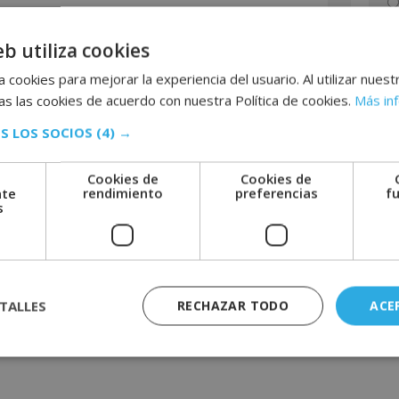
re
su diploma un Carné Acreditativo de la formación firmado y
de
s contenidos adquiridos.
de
eb utiliza cookies
D
ediante la que se reconoce y garantiza la autenticidad y
id
 cookies para mejorar la experiencia del usuario. Al utilizar nuest
el convenio.
di
A
s las cookies de acuerdo con nuestra Política de cookies.
Más in
co
l
in
S LOS SOCIOS
(4) →
t
e
Cookies de
Cookies de
r
nte
rendimiento
preferencias
f
 adquisición de formación teórica complementaria. Esta
n
s
ación oficial.
a
t
i
v
r aquí el temario
TALLES
RECHAZAR TODO
ACE
e
: