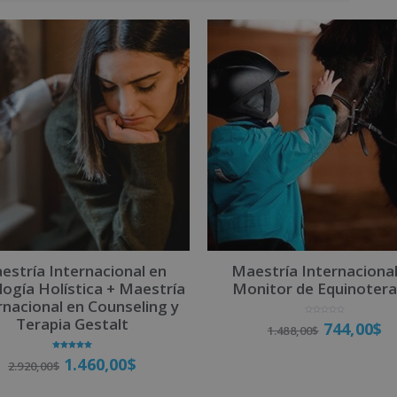
estría Internacional en
Maestría Internacional
logía Holística + Maestría
Monitor de Equinotera
rnacional en Counseling y
Terapia Gestalt
V
744,00
$
1.488,00
$
a
l
o
r
Valorado
a
1.460,00
$
2.920,00
$
con
d
5.00
o
Matricúlate
de 5
c
o
n