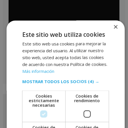
×
Este sitio web utiliza cookies
Este sitio web usa cookies para mejorar la
experiencia del usuario. Al utilizar nuestro
sitio web, usted acepta todas las cookies
de acuerdo con nuestra Política de cookies.
Más información
MOSTRAR TODOS LOS SOCIOS
(4) →
Cookies
Cookies de
estrictamente
rendimiento
Solicita más información
necesarias
de
este curso
Cookies de
Cookies de