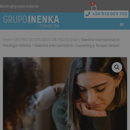
0
info@grupoinenka.lat
+34 910 059 793
Inicio
/
CENTRO DE ESTUDIOS DE PSICOLOGIA
/ Maestría Internacional en
Psicología Holística + Maestría Internacional en Counseling y Terapia Gestalt