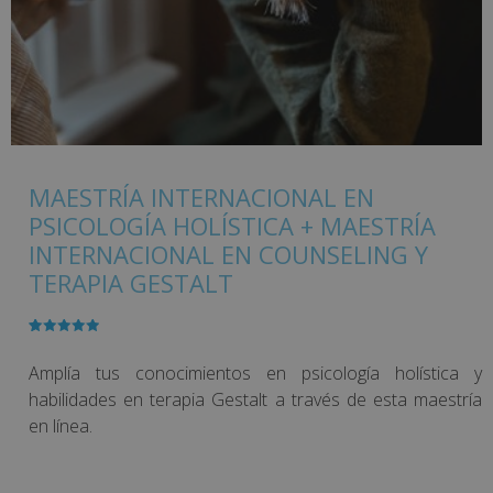
MAESTRÍA INTERNACIONAL EN
PSICOLOGÍA HOLÍSTICA + MAESTRÍA
INTERNACIONAL EN COUNSELING Y
TERAPIA GESTALT
Valorado
2
con
5.00
de
5 en base
Amplía tus conocimientos en psicología holística y
a
valoracione
habilidades en terapia Gestalt a través de esta maestría
s de
clientes
en línea.