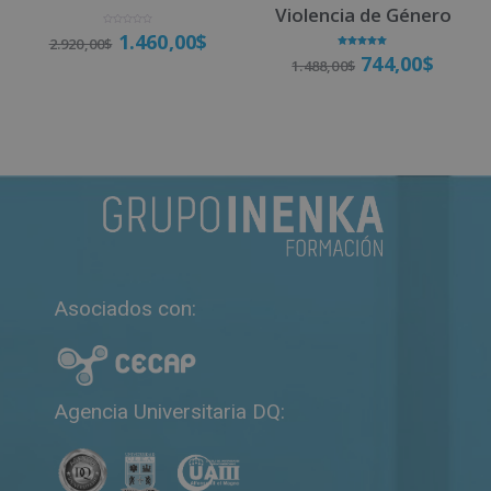
Violencia de Género
V
1.460,00
$
2.920,00
$
a
l
Valorado
744,00
$
o
1.488,00
$
con
r
5.00
a
de 5
d
o
Matricúlate
c
o
n
Matricúlate
0
d
e
5
Asociados con:
Agencia Universitaria DQ: