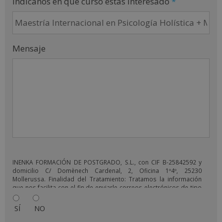
Indícanos en que curso estás interesado
*
Mensaje
INENKA FORMACIÓN DE POSTGRADO, S.L., con CIF B-25842592 y
domicilio C/ Domènech Cardenal, 2, Oficina 1º4º, 25230
Mollerussa. Finalidad del Tratamiento: Tratamos la información
que nos facilita con el fin de enviarle correos electrónicos de tipo
comercial relacionado con los productos ofrecidos y otros tipo
de productos que fueran de su interés. Legitimación del
SÍ
NO
tratamiento: Consentimiento del interesado. Derechos: Puede
ejercitar sus derechos identificándose suficientemente,