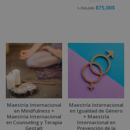
o
r
a
V
875,00
$
1.750,00
$
d
a
o
l
Matricúlate
c
o
o
r
n
a
0
d
d
o
Matricúlate
e
c
5
o
n
0
d
e
5
Maestría Internacional
Maestría Internacional
en Mindfulness +
en Igualdad de Género
Maestría Internacional
+ Maestría
en Counseling y Terapia
Internacional en
Gestalt
Prevención de la