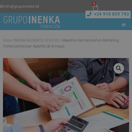
0
info@grupoinenka.lat
+34 910 059 793
Inicio
/
INENKA BUSINESS SCHOOL
/ Maestría Internacional en Marketing
Comercial (Incluye Apostilla de la Haya)