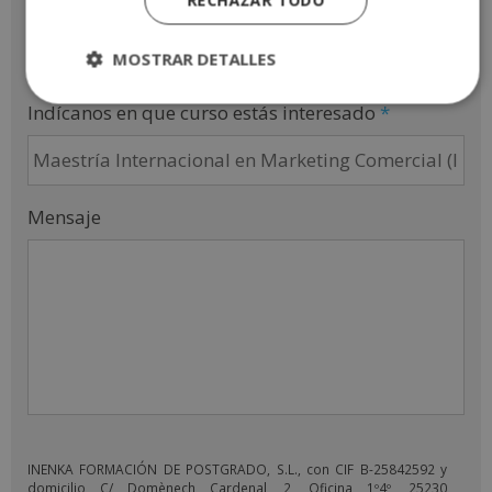
RECHAZAR TODO
Email
*
MOSTRAR DETALLES
Indícanos en que curso estás interesado
*
Mensaje
INENKA FORMACIÓN DE POSTGRADO, S.L., con CIF B-25842592 y
domicilio C/ Domènech Cardenal, 2, Oficina 1º4º, 25230