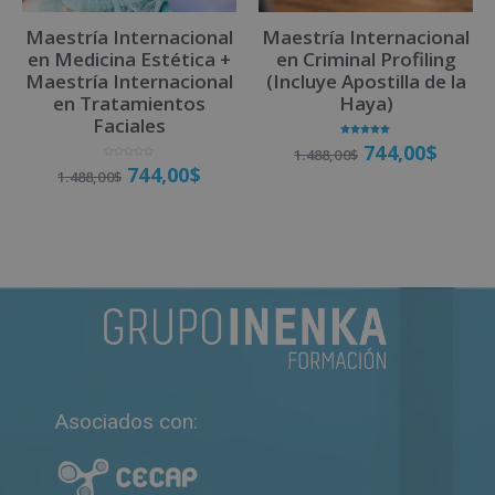
Maestría Internacional
Maestría Internacional
en Medicina Estética +
en Criminal Profiling
Maestría Internacional
(Incluye Apostilla de la
en Tratamientos
Haya)
Faciales
Valorado
744,00
$
1.488,00
$
con
5.00
V
744,00
$
de 5
1.488,00
$
a
l
o
r
a
Matricúlate
d
o
Matricúlate
c
o
n
0
d
e
5
Asociados con: