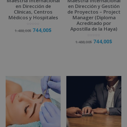
Maestría Internacional
Maestría Internacional
e
en Dirección de
en Dirección y Gestión
:
Clínicas, Centros
de Proyectos – Project
Médicos y Hospitales
Manager (Diploma
Acreditado por
Apostilla de la Haya)
V
744,00
$
1.488,00
$
a
l
o
r
a
V
744,00
$
1.488,00
$
d
a
o
l
Matricúlate
c
o
o
r
n
a
0
d
d
o
Matricúlate
e
c
5
o
n
0
d
e
5