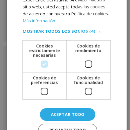
Solicita más información
sitio web, usted acepta todas las cookies
de acuerdo con nuestra Política de cookies.
de
Más información
este curso
MOSTRAR TODOS LOS SOCIOS
(4) →
Cookies
Cookies de
Nombre
*
estrictamente
rendimiento
necesarias
Apellidos
*
Cookies de
Cookies de
preferencias
funcionalidad
Teléfono
*
ACEPTAR TODO