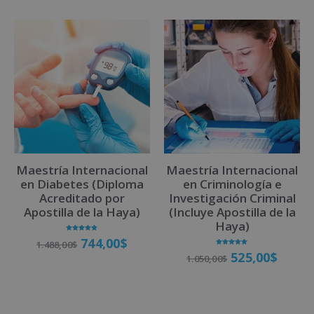
Maestría Internacional
Maestría Internacional
en Diabetes (Diploma
en Criminología e
Acreditado por
Investigación Criminal
Apostilla de la Haya)
(Incluye Apostilla de la
Haya)
Valorado
744,00
$
1.488,00
$
con
5.00
Valorado
525,00
$
de 5
1.050,00
$
con
5.00
de 5
Matricúlate
Matricúlate