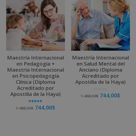
e
r
n
a
t
i
v
Maestría Internacional
Maestría Internacional
e
en Pedagogía +
en Salud Mental del
:
Maestría Internacional
Anciano (Diploma
en Psicopedagogía
Acreditado por
Clínica (Diploma
Apostilla de la Haya)
Acreditado por
Apostilla de la Haya)
V
744,00
$
1.488,00
$
a
l
o
r
Valorado
a
744,00
$
1.488,00
$
con
d
5.00
o
Matricúlate
de 5
c
o
n
0
d
Matricúlate
e
5