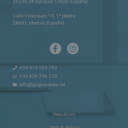
25230
,
Mollerussa
.
Lleida (España)
Calle Velázquez 10, 1ª planta
28001
,
Madrid (España)
+34 910 059 793
+34 636 736 532
info@grupoinenka.lat
Mapa del sitio
Tablón de anuncios