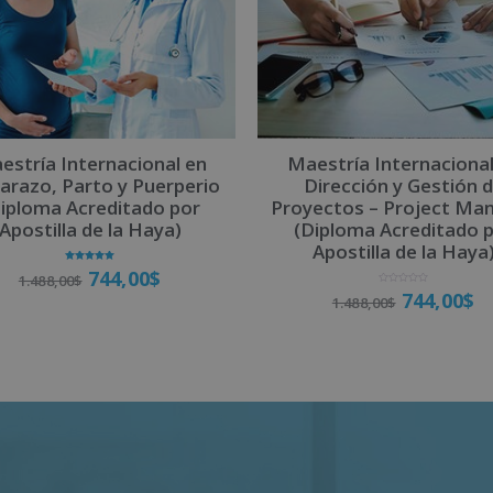
estría Internacional en
Maestría Internacional
razo, Parto y Puerperio
Dirección y Gestión 
iploma Acreditado por
Proyectos – Project Ma
Apostilla de la Haya)
(Diploma Acreditado 
Apostilla de la Haya
Valorado
744,00
$
1.488,00
$
con
5.00
V
744,00
$
de 5
1.488,00
$
a
l
o
r
a
Matricúlate
d
o
Matricúlate
c
o
n
0
d
e
5