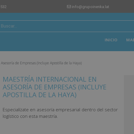
 532
info@grupoinenka.lat
INICIO
MA
 Asesoría de Empresas (Incluye Apostilla de la Haya)
MAESTRÍA INTERNACIONAL EN
ASESORÍA DE EMPRESAS (INCLUYE
APOSTILLA DE LA HAYA)
Especialízate en asesoría empresarial dentro del sector
logístico con esta maestría.