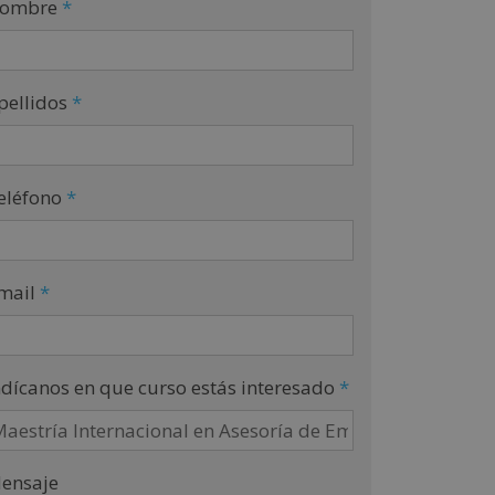
ombre
*
pellidos
*
eléfono
*
mail
*
ndícanos en que curso estás interesado
*
ensaje