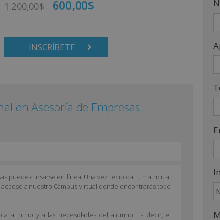
600,00
$
N
1.200,00
$
A
INSCRÍBETE
T
onal en Asesoría de Empresas
E
I
as puede cursarse en línea. Una vez recibida tu matrícula,
de acceso a nuestro Campus Virtual donde encontrarás todo
M
ta al ritmo y a las necesidades del alumno. Es decir, el