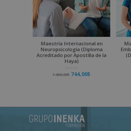
i
v
e
:
Maestría Internacional en
Ma
Neuropsicología (Diploma
Emba
Acreditado por Apostilla de la
(D
Haya)
V
744,00
$
1.488,00
$
a
l
o
r
a
d
o
Matricúlate
c
o
n
0
d
e
5