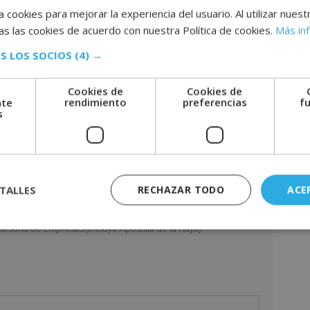
re
 cookies para mejorar la experiencia del usuario. Al utilizar nuest
de
s las cookies de acuerdo con nuestra Política de cookies.
Más in
de
r aquí el temario
D
S LOS SOCIOS
(4) →
id
di
A
co
Cookies de
Cookies de
l
in
nte
rendimiento
preferencias
f
t
s
e
r
n
a
TALLES
RECHAZAR TODO
ACE
t
i
sesoría de Empresas (Incluye Apostilla de la Haya)”
v
e
: