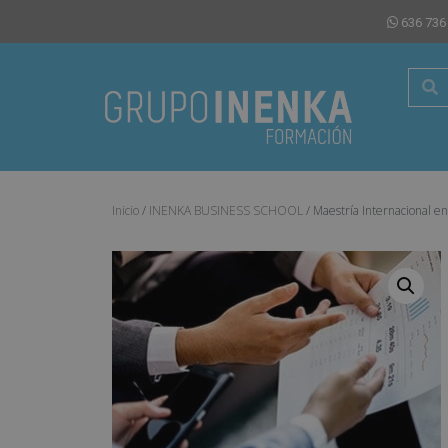
636 736
Inicio
/
INENKA BUSINESS SCHOOL
/ Maestría Internacional en