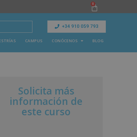
0
+34 910 059 793
ESTRÍAS
CAMPUS
CONÓCENOS
BLOG
Solicita más
información de
este curso