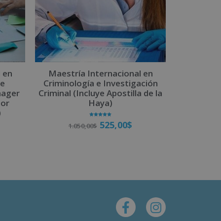
 en
Maestría Internacional en
de
Criminología e Investigación
nager
Criminal (Incluye Apostilla de la
por
Haya)
)
Valorado
525,00
$
1.050,00
$
con
5.00
de 5
Matricúlate