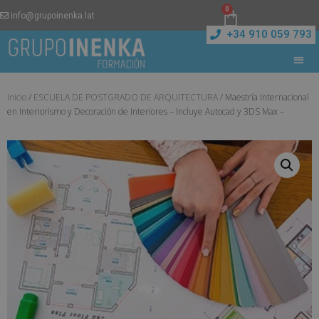
0
info@grupoinenka.lat
+34 910 059 793
Inicio
/
ESCUELA DE POSTGRADO DE ARQUITECTURA
/ Maestría Internacional
en Interiorismo y Decoración de Interiores – Incluye Autocad y 3DS Max –