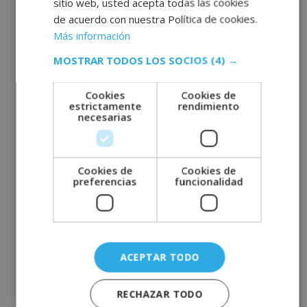
sitio web, usted acepta todas las cookies
Añade una valoración
de acuerdo con nuestra Política de cookies.
Tu puntuación
*
Más información
MOSTRAR TODOS LOS SOCIOS
(4) →
Tu valoración
*
Cookies
Cookies de
estrictamente
rendimiento
necesarias
Nombre
*
Cookies de
Cookies de
preferencias
funcionalidad
Correo electrónico
*
ACEPTAR TODO
A
RECHAZAR TODO