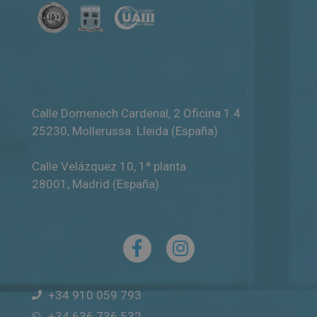
Calle Domenech Cardenal, 2 Oficina 1.4
25230
,
Mollerussa
.
Lleida (España)
Calle Velázquez 10, 1ª planta
28001
,
Madrid (España)
+34 910 059 793
+34 636 736 532