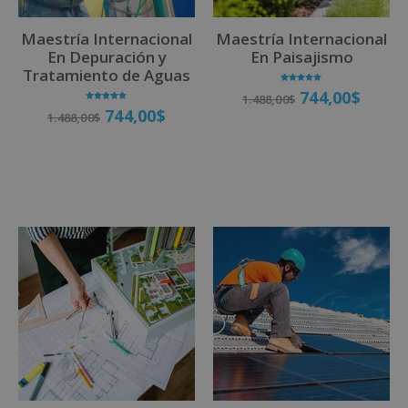
v
Maestría Internacional
Maestría Internacional
e
En Depuración y
En Paisajismo
:
Tratamiento de Aguas
Valorado
744,00
$
1.488,00
$
con
5.00
Valorado
744,00
$
de 5
1.488,00
$
con
5.00
de 5
Matricúlate
Matricúlate