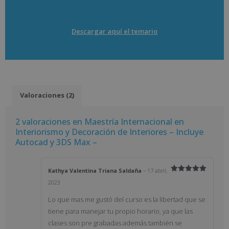
Descargar aquí el temario
Valoraciones (2)
2 valoraciones en
Maestría Internacional en
Interiorismo y Decoración de Interiores – Incluye
Autocad y 3DS Max –
Kathya Valentina Triana Saldaña
–
17 abril,
Valorado
2023
con
5
de 5
Lo que mas me gustó del curso es la libertad que se
tiene para manejar tu propio horario, ya que las
clases son pre grabadas además también se