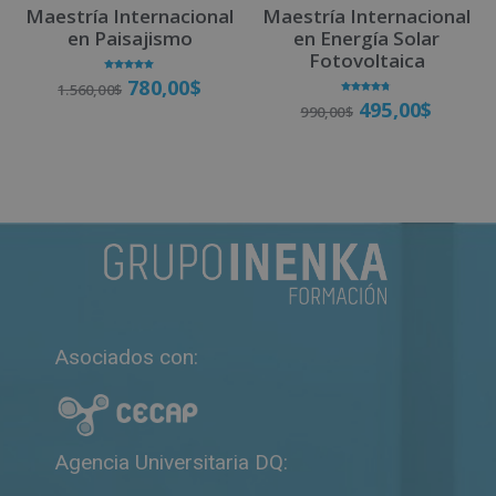
Maestría Internacional
Maestría Internacional
en Paisajismo
en Energía Solar
Fotovoltaica
Valorado
780,00
$
1.560,00
$
con
4.92
Valorado
495,00
$
de 5
990,00
$
con
4.71
de 5
Matricúlate
Matricúlate
Asociados con:
Agencia Universitaria DQ: