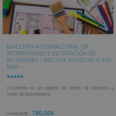
MAESTRÍA INTERNACIONAL EN
INTERIORISMO Y DECORACIÓN DE
INTERIORES – INCLUYE AUTOCAD Y 3DS
MAX –
Valorado
2
con
5.00
de
5 en base
Conviértete en un experto del diseño de interiores a
a
valoracione
través de esta maestría.
s de
clientes
780,00
$
1.560,00
$