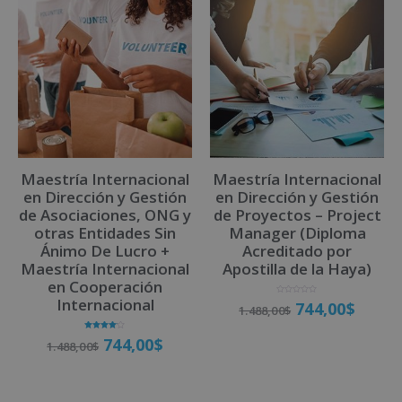
Maestría Internacional
Maestría Internacional
en Dirección y Gestión
en Dirección y Gestión
de Asociaciones, ONG y
de Proyectos – Project
otras Entidades Sin
Manager (Diploma
Ánimo De Lucro +
Acreditado por
Maestría Internacional
Apostilla de la Haya)
en Cooperación
Internacional
V
744,00
$
1.488,00
$
a
l
o
r
Valorado
a
744,00
$
1.488,00
$
con
d
4.00
o
Matricúlate
de 5
c
o
n
0
d
Matricúlate
e
5