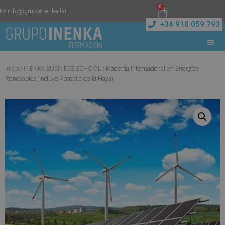
0
info@grupoinenka.lat
+34 910 059 793
Inicio
/
INENKA BUSINESS SCHOOL
/ Maestría Internacional en Energías
Renovables (Incluye Apostilla de la Haya)