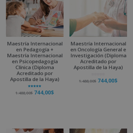
n
a
t
i
v
Maestría Internacional
Maestría Internacional
e
en Pedagogía +
en Oncología General e
:
Maestría Internacional
Investigación (Diploma
en Psicopedagogía
Acreditado por
Clínica (Diploma
Apostilla de la Haya)
Acreditado por
Apostilla de la Haya)
V
744,00
$
1.488,00
$
a
l
o
r
Valorado
a
744,00
$
1.488,00
$
con
d
5.00
o
Matricúlate
de 5
c
o
n
0
d
Matricúlate
e
5