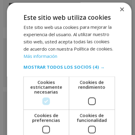
×
Este sitio web utiliza cookies
A
Este sitio web usa cookies para mejorar la
l
experiencia del usuario. Al utilizar nuestro
t
sitio web, usted acepta todas las cookies
e
Solicita más información
de acuerdo con nuestra Política de cookies.
r
Más información
de
n
a
MOSTRAR TODOS LOS SOCIOS
(4) →
este curso
t
i
Cookies
Cookies de
estrictamente
rendimiento
v
necesarias
e
Nombre
*
:
Cookies de
Cookies de
preferencias
funcionalidad
Apellidos
*