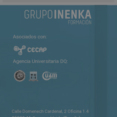
A
l
t
e
r
n
Asociados con:
a
t
i
v
Agencia Universitaria DQ:
e
:
Calle Domenech Cardenal, 2 Oficina 1.4