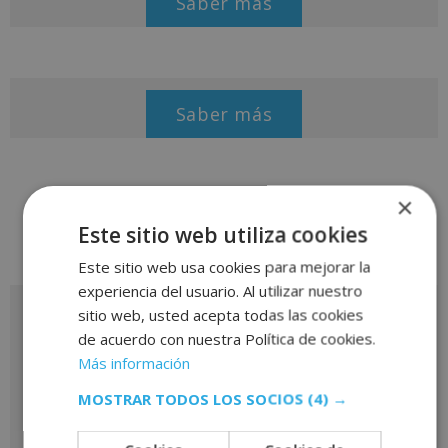
Saber más
Saber más
×
Este sitio web utiliza cookies
Este sitio web usa cookies para mejorar la
experiencia del usuario. Al utilizar nuestro
sitio web, usted acepta todas las cookies
Solicita más información
de acuerdo con nuestra Política de cookies.
Más información
MOSTRAR TODOS LOS SOCIOS
(4) →