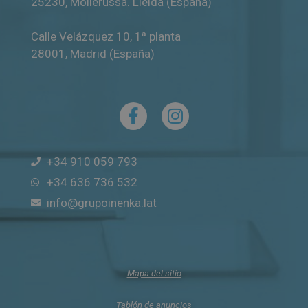
25230
,
Mollerussa
.
Lleida (España)
Calle Velázquez 10, 1ª planta
28001
,
Madrid (España)
+34 910 059 793
+34 636 736 532
info@grupoinenka.lat
Mapa del sitio
Tablón de anuncios