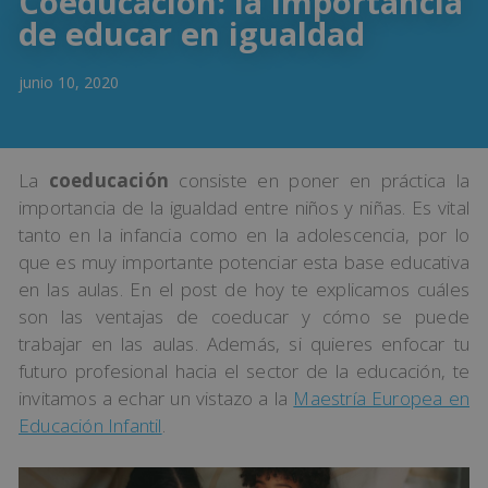
Coeducación: la importancia
de educar en igualdad
junio 10, 2020
La
coeducación
consiste en poner en práctica la
importancia de la igualdad entre niños y niñas. Es vital
tanto en la infancia como en la adolescencia, por lo
que es muy importante potenciar esta base educativa
en las aulas. En el post de hoy te explicamos cuáles
son las ventajas de coeducar y cómo se puede
trabajar en las aulas. Además, si quieres enfocar tu
futuro profesional hacia el sector de la educación, te
invitamos a echar un vistazo a la
Maestría Europea en
Educación Infantil
.