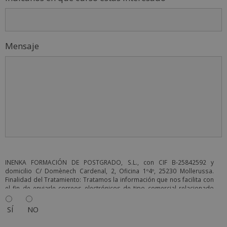
Mensaje
INENKA FORMACIÓN DE POSTGRADO, S.L., con CIF B-25842592 y
domicilio C/ Domènech Cardenal, 2, Oficina 1º4º, 25230 Mollerussa.
Finalidad del Tratamiento: Tratamos la información que nos facilita con
el fin de enviarle correos electrónicos de tipo comercial relacionado
con los productos ofrecidos y otros tipo de productos que fueran de
su interés. Legitimación del tratamiento: Consentimiento del
SÍ
NO
interesado. Derechos: Puede ejercitar sus derechos identificándose
suficientemente, dirigiéndose a la dirección info@grupoinenka.lat. Para