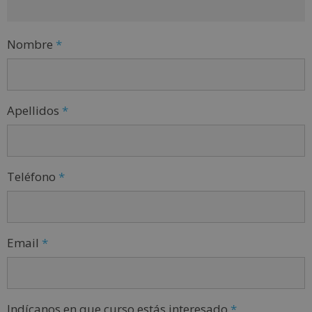
Nombre
*
Apellidos
*
Teléfono
*
Email
*
Indícanos en que curso estás interesado
*