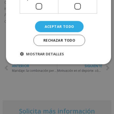
conveniente para los niños y niñas, por lo que la
inteligencia emocional toma gran relevancia en el aula.
A través de ello, se trabaja la empatía hacia los
demás, el respeto y la comunicación.
ACEPTAR TODO
COMPARTE ESTE POST
RECHAZAR TODO
MOSTRAR DETALLES
ANTERIOR
SIGUIENTE
Maridaje: la combinación perfecta entre vinos y alimentos
Motivación en el deporte: cómo conseguirla para no rendirte
Solicita más información