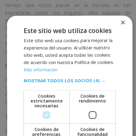
tiempo que estos pasan en la escuela es tan
importante como sus hogares, otro espacio de
referencia en sus vidas. Si lo que ve en casa no está
×
alineado con la igualdad que aprende en el colegio,
Este sitio web utiliza cookies
observará contradicciones. Por ello, es muy
Este sitio web usa cookies para mejorar la
importante que la escuela y la familia mantengan un
experiencia del usuario. Al utilizar nuestro
dialogo.
sitio web, usted acepta todas las cookies
de acuerdo con nuestra Política de cookies.
Dar visibilidad y referencias
Más información
A nivel educativo es esencial que los alumnos
MOSTRAR TODOS LOS SOCIOS
(4) →
conozcan y tengan referencias a través de diferentes
historias. Es muy importante dar a conocer científicas y
Cookies
Cookies de
estrictamente
rendimiento
mujeres de éxito que lograron sus objetivos.
necesarias
Trabajar la inteligencia emocional
Cookies de
Cookies de
Expresar sentimientos y emociones resulta muy
preferencias
funcionalidad