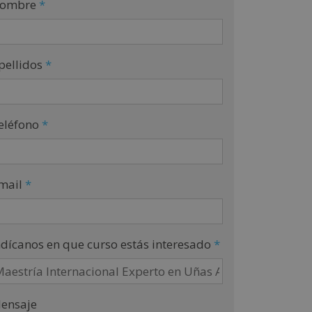
ombre
*
pellidos
*
eléfono
*
mail
*
ndícanos en que curso estás interesado
*
ensaje