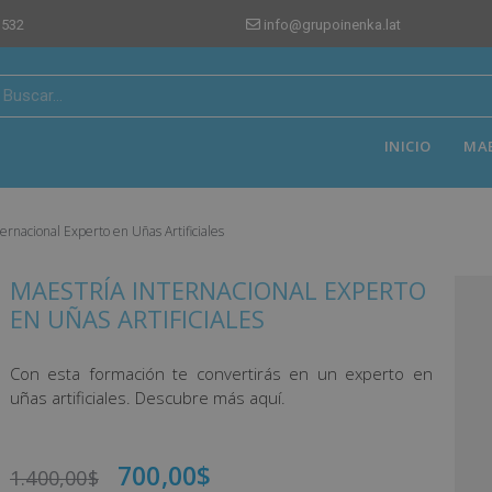
 532
info@grupoinenka.lat
INICIO
MA
ternacional Experto en Uñas Artificiales
MAESTRÍA INTERNACIONAL EXPERTO
EN UÑAS ARTIFICIALES
Con esta formación te convertirás en un experto en
uñas artificiales. Descubre más aquí.
700,00
$
1.400,00
$