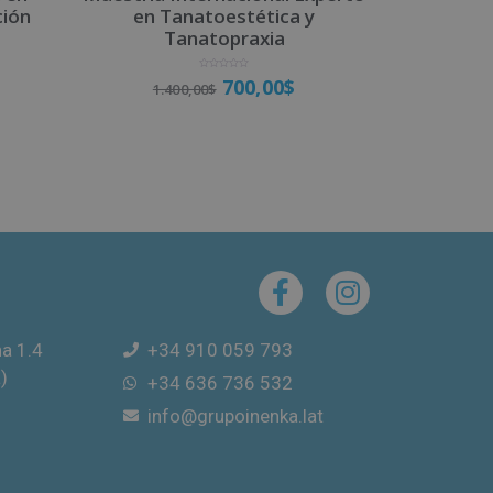
ción
en Tanatoestética y
Tanatopraxia
V
700,00
$
1.400,00
$
a
l
o
r
a
d
o
Matricúlate
c
o
n
0
d
e
5
na 1.4
+34 910 059 793
)
+34 636 736 532
info@grupoinenka.lat