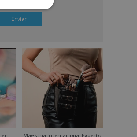
SÍ
NO
lacionado con los productos ofrecidos y otros tipo
 productos que fueran de su interés. Legitimación
l tratamiento: Consentimiento del interesado.
erechos: Puede ejercitar sus derechos
entificándose suficientemente, dirigiéndose a la
rección info@grupoinenka.lat. Para más información
nsulte nuestra Política de Privacidad. Desea recibir
formación comercial (vía telefónica y/o email):
 en
Maestría Internacional Experto