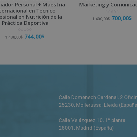
nador Personal + Maestría
Marketing y Comunica
ternacional en Técnico
esional en Nutrición de la
V
700,00
$
1.400,00
$
a
l
Práctica Deportiva
o
r
a
d
o
V
744,00
$
Matricúlate
c
1.488,00
$
a
o
l
n
o
0
r
d
a
e
d
5
o
Matricúlate
c
o
n
0
d
e
5
Calle Domenech Cardenal, 2 Ofici
25230
,
Mollerussa
.
Lleida (España
Calle Velázquez 10, 1ª planta
28001
,
Madrid (España)