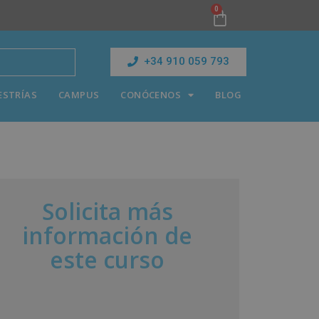
0
+34 910 059 793
ESTRÍAS
CAMPUS
CONÓCENOS
BLOG
Solicita más
información de
este curso