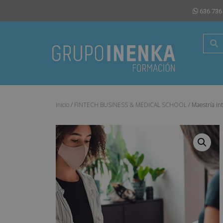
636 736
Inicio
/
FINTECH BUSINESS & MEDICAL SCHOOL
/ Maestría In