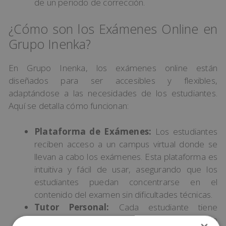
de un periodo de corrección.
¿Cómo son los Exámenes Online en
Grupo Inenka?
En Grupo Inenka, los exámenes online están
diseñados para ser accesibles y flexibles,
adaptándose a las necesidades de los estudiantes.
Aquí se detalla cómo funcionan:
Plataforma de Exámenes:
Los estudiantes
reciben acceso a un campus virtual donde se
llevan a cabo los exámenes. Esta plataforma es
intuitiva y fácil de usar, asegurando que los
estudiantes puedan concentrarse en el
contenido del examen sin dificultades técnicas.
Tutor Personal:
Cada estudiante tiene
asignado un tutor personal que está disponible