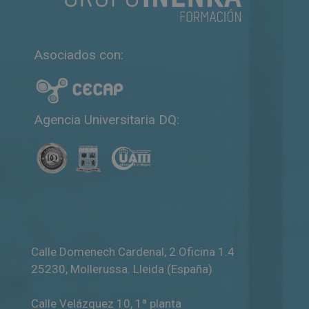
r
n
a
Asociados con:
t
i
v
e
Agencia Universitaria DQ:
:
Calle Domenech Cardenal, 2 Oficina 1.4
25230
,
Mollerussa
.
Lleida (España)
Calle Velázquez 10, 1ª planta