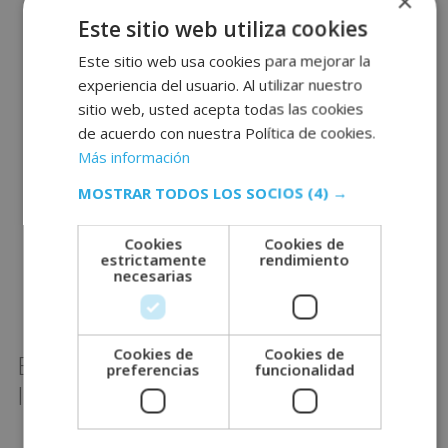
×
para resolver dudas y ofrecer apoyo durante
Este sitio web utiliza cookies
todo el proceso de estudio y examen​.
Este sitio web usa cookies para mejorar la
Formato Flexible:
Los exámenes en Grupo
experiencia del usuario. Al utilizar nuestro
Inenka se pueden realizar en un periodo de
sitio web, usted acepta todas las cookies
tiempo determinado, ofreciendo flexibilidad
de acuerdo con nuestra Política de cookies.
para que los estudiantes elijan el momento
Más información
más conveniente dentro de ese marco​.
Evaluación Justa:
Los exámenes están
MOSTRAR TODOS LOS SOCIOS
(4) →
diseñados para evaluar de manera justa y
comprehensiva los conocimientos adquiridos
Cookies
Cookies de
estrictamente
rendimiento
durante el curso, utilizando una variedad de
necesarias
tipos de preguntas para abarcar todas las áreas
de aprendizaje.
Cookies de
Cookies de
Beneficios de Estudiar en Grupo
preferencias
funcionalidad
Inenka
Flexibilidad:
Grupo Inenka ofrece programas