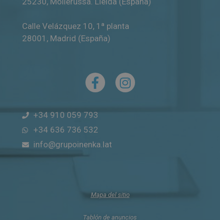
25230
,
Mollerussa
.
Lleida (España)
Calle Velázquez 10, 1ª planta
28001
,
Madrid (España)
+34 910 059 793
+34 636 736 532
info@grupoinenka.lat
Mapa del sitio
Tablón de anuncios