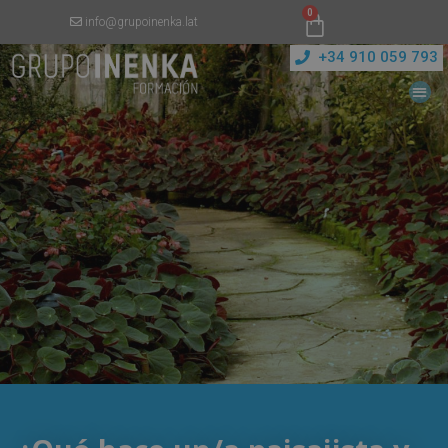
0
info@grupoinenka.lat
+34 910 059 793