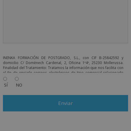
INENKA FORMACIÓN DE POSTGRADO, S.L., con CIF B-25842592 y
domicilio C/ Domènech Cardenal, 2, Oficina 1º4º, 25230 Mollerussa.
Finalidad del Tratamiento: Tratamos la información que nos facilita con
el fin de enviarle correos electrónicos de tipo comercial relacionado
con los productos ofrecidos y otros tipo de productos que fueran de
su interés. Legitimación del tratamiento: Consentimiento del
SÍ
NO
interesado. Derechos: Puede ejercitar sus derechos identificándose
suficientemente, dirigiéndose a la dirección info@grupoinenka.lat. Para
más información consulte nuestra Política de Privacidad. Desea recibir
información comercial (vía telefónica y/o email):
A
l