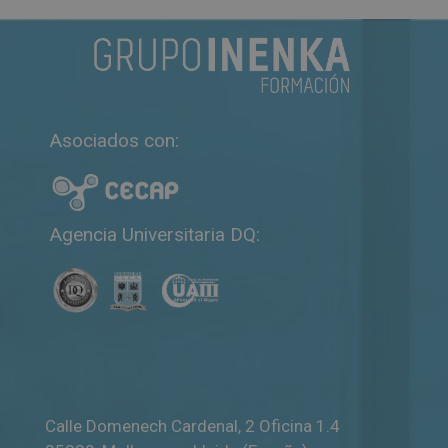
t
e
r
n
a
Asociados con:
t
i
v
e
Agencia Universitaria DQ:
:
Calle Domenech Cardenal, 2 Oficina 1.4