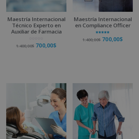
i
v
Maestría Internacional
Maestría Internacional
e
Técnico Experto en
en Compliance Officer
:
Auxiliar de Farmacia
Valorado
700,00
$
1.400,00
$
con
5.00
V
700,00
$
de 5
1.400,00
$
a
l
o
r
a
Matricúlate
d
o
Matricúlate
c
o
n
0
d
e
5