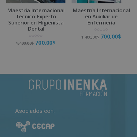
Maestría Internacional
Maestría Internacional
Técnico Experto
en Auxiliar de
Superior en Higienista
Enfermería
Dental
V
700,00
$
1.400,00
$
a
l
V
700,00
$
o
1.400,00
$
a
r
l
a
o
d
r
o
a
Matricúlate
c
d
o
o
n
Matricúlate
c
0
o
d
n
e
0
5
d
e
5
Asociados con: