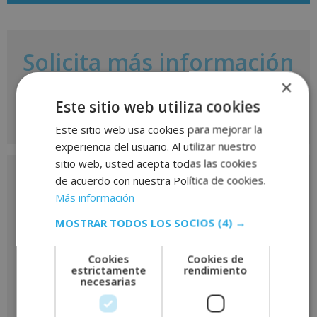
Solicita más información
de
×
este curso
Este sitio web utiliza cookies
Este sitio web usa cookies para mejorar la
experiencia del usuario. Al utilizar nuestro
Nombre
*
sitio web, usted acepta todas las cookies
de acuerdo con nuestra Política de cookies.
Más información
MOSTRAR TODOS LOS SOCIOS
(4) →
Apellidos
*
Cookies
Cookies de
estrictamente
rendimiento
necesarias
Teléfono
*