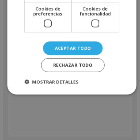
Cookies de
Cookies de
preferencias
funcionalidad
Email
*
ACEPTAR TODO
Indícanos en que curso estás interesado
*
RECHAZAR TODO
Mensaje
MOSTRAR DETALLES