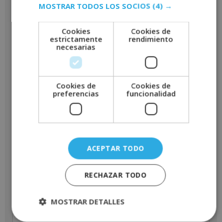
Nombre
*
MOSTRAR TODOS LOS SOCIOS
(4) →
Cookies
Cookies de
estrictamente
rendimiento
necesarias
Apellidos
*
Cookies de
Cookies de
preferencias
funcionalidad
Teléfono
*
Email
*
ACEPTAR TODO
RECHAZAR TODO
Indícanos en que curso estás interesado
*
MOSTRAR DETALLES