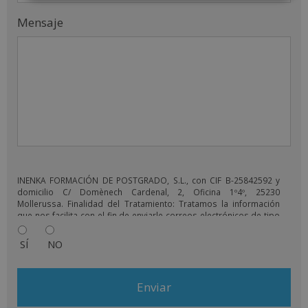
Mensaje
INENKA FORMACIÓN DE POSTGRADO, S.L., con CIF B-25842592 y
domicilio C/ Domènech Cardenal, 2, Oficina 1º4º, 25230
Mollerussa. Finalidad del Tratamiento: Tratamos la información
que nos facilita con el fin de enviarle correos electrónicos de tipo
comercial relacionado con los productos ofrecidos y otros tipo
de productos que fueran de su interés. Legitimación del
SÍ
NO
tratamiento: Consentimiento del interesado. Derechos: Puede
ejercitar sus derechos identificándose suficientemente,
dirigiéndose a la dirección info@grupoinenka.lat. Para más
información consulte nuestra Política de Privacidad. Desea recibir
información comercial (vía telefónica y/o email):