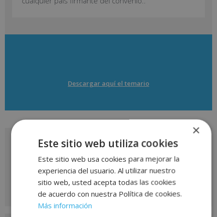
cualquier país firmante del convenio..
Descargar aquí el temario
×
Este sitio web utiliza cookies
Solicita más información
Este sitio web usa cookies para mejorar la
de
experiencia del usuario. Al utilizar nuestro
este curso
sitio web, usted acepta todas las cookies
de acuerdo con nuestra Política de cookies.
Más información