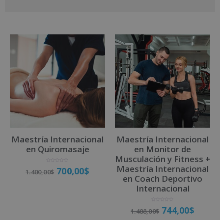
A
l
t
e
r
n
a
t
i
v
Maestría Internacional
Maestría Internacional
e
en Quiromasaje
en Monitor de
:
Musculación y Fitness +
Maestría Internacional
V
700,00
$
1.400,00
$
a
l
en Coach Deportivo
o
r
Internacional
a
d
o
Matricúlate
c
o
n
V
744,00
$
1.488,00
$
0
a
d
l
e
o