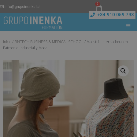
0
info@grupoinenka.lat
+34 910 059 793
Inicio
/
FINTECH BUSINESS & MEDICAL SCHOOL
/ Maestría Internacional en
Patronaje Industrial y Moda