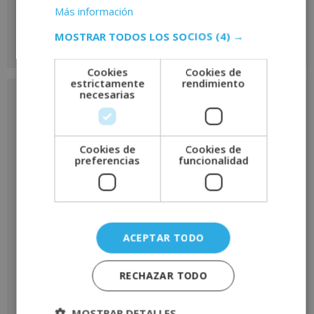
de
Más información
este curso
MOSTRAR TODOS LOS SOCIOS
(4) →
Cookies
Cookies de
estrictamente
rendimiento
Nombre
*
necesarias
Cookies de
Cookies de
Apellidos
*
preferencias
funcionalidad
Teléfono
*
ACEPTAR TODO
RECHAZAR TODO
Email
*
MOSTRAR DETALLES