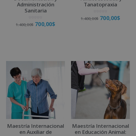
Administración
Tanatopraxia
Sanitaria
V
700,00
$
1.400,00
$
a
l
V
700,00
$
o
1.400,00
$
a
r
l
a
o
d
r
o
a
Matricúlate
c
d
o
o
n
Matricúlate
c
0
o
d
n
e
0
5
d
e
5
Maestría Internacional
Maestría Internacional
en Auxiliar de
en Educación Animal: