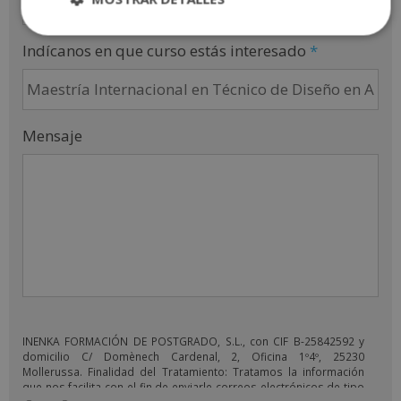
Indícanos en que curso estás interesado
*
Mensaje
INENKA FORMACIÓN DE POSTGRADO, S.L., con CIF B-25842592 y
domicilio C/ Domènech Cardenal, 2, Oficina 1º4º, 25230
Mollerussa. Finalidad del Tratamiento: Tratamos la información
que nos facilita con el fin de enviarle correos electrónicos de tipo