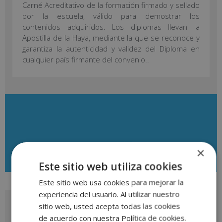
Carné Acreditativo de la formación firmado y sellado
por la escuela, válido para demostrar los
contenidos adquiridos. Los diplomas llevan la
Apostilla de la Haya, mediante la que se reconoce y
garantiza la autenticidad y validez del Diploma en
cualquier país firmante del convenio..
Descargar aquí el temario
×
Este sitio web utiliza cookies
Este sitio web usa cookies para mejorar la
experiencia del usuario. Al utilizar nuestro
sitio web, usted acepta todas las cookies
Solicita más información
de acuerdo con nuestra Política de cookies.