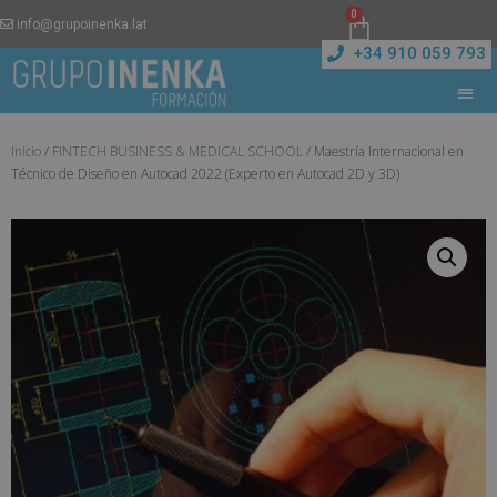
0
info@grupoinenka.lat
+34 910 059 793
Inicio
/
FINTECH BUSINESS & MEDICAL SCHOOL
/ Maestría Internacional en
Técnico de Diseño en Autocad 2022 (Experto en Autocad 2D y 3D)