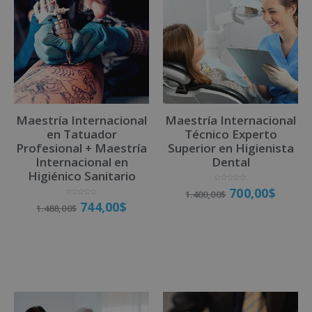
e
r
n
a
t
i
v
Maestría Internacional
Maestría Internacional
e
en Tatuador
Técnico Experto
:
Profesional + Maestría
Superior en Higienista
Internacional en
Dental
Higiénico Sanitario
V
700,00
$
1.400,00
$
a
l
V
744,00
$
o
1.488,00
$
a
r
l
a
o
d
r
o
a
Matricúlate
c
d
o
o
n
Matricúlate
c
0
o
d
n
e
0
5
d
e
5