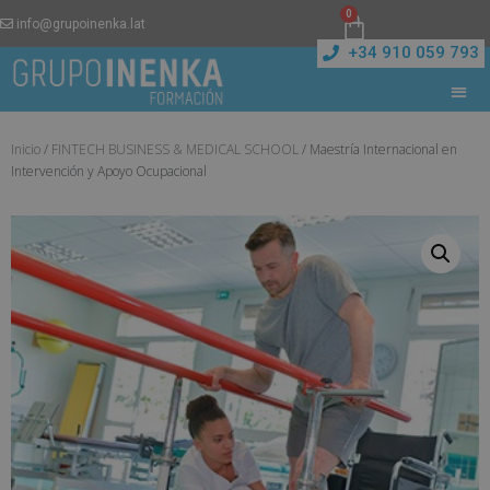
0
info@grupoinenka.lat
+34 910 059 793
Inicio
/
FINTECH BUSINESS & MEDICAL SCHOOL
/ Maestría Internacional en
Intervención y Apoyo Ocupacional