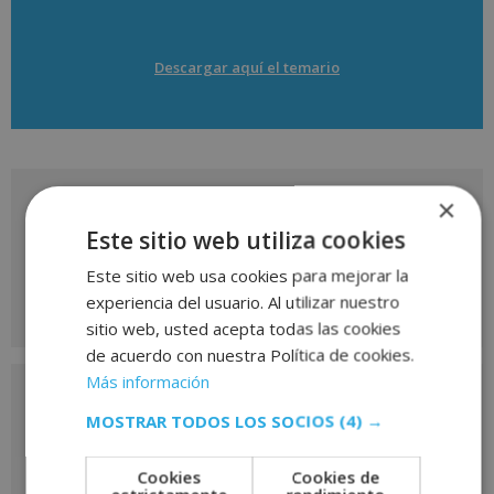
Descargar aquí el temario
×
Solicita más información
Este sitio web utiliza cookies
de
Este sitio web usa cookies para mejorar la
este curso
experiencia del usuario. Al utilizar nuestro
sitio web, usted acepta todas las cookies
de acuerdo con nuestra Política de cookies.
Nombre
*
Más información
MOSTRAR TODOS LOS SOCIOS
(4) →
Cookies
Cookies de
Apellidos
*