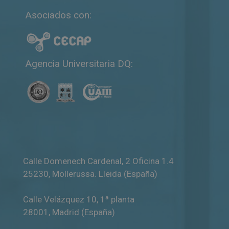
a
Asociados con:
t
i
v
e
Agencia Universitaria DQ:
:
Calle Domenech Cardenal, 2 Oficina 1.4
25230
,
Mollerussa
.
Lleida (España)
Calle Velázquez 10, 1ª planta
28001
,
Madrid (España)