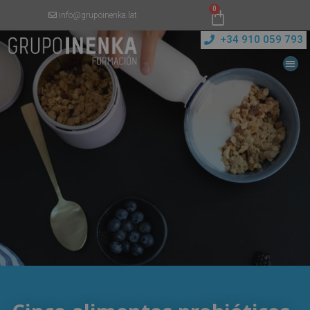
0
info@grupoinenka.lat
+34 910 059 793