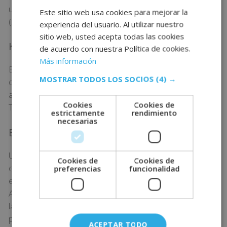
una temporada. Los yogures blancos pasteurizados
Este sitio web usa cookies para mejorar la
(sin azúcares y frutas) son los recomendados.
experiencia del usuario. Al utilizar nuestro
sitio web, usted acepta todas las cookies
Kéfir de leche
de acuerdo con nuestra Política de cookies.
Más información
El kéfir ha ganado mucha fama en los últimos años. Se
MOSTRAR TODOS LOS SOCIOS
(4) →
obtiene de fermentar la leche, concretamente gracias
a un hongo que convierte la lactosa en ácido láctico.
Cookies
Cookies de
También aporta calcio, potasio y vitaminas del grupo B.
estrictamente
rendimiento
necesarias
Encurtidos
Uno de los grandes desconocidos son los pepinillos
Cookies de
Cookies de
encurtidos. Y es precisamente gracias al propio
preferencias
funcionalidad
encurtido que se convierten en alimentos probióticos.
Al ponerlos en salmuera y vinagre, se crean bacterias
lácteas y levaduras que se adhieren a la piel de los
pepinillos.
ACEPTAR TODO