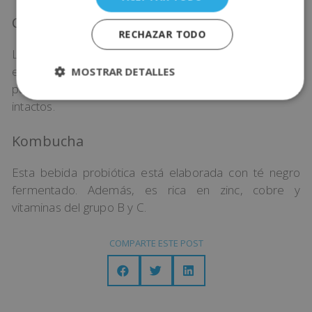
Chucrut
RECHAZAR TODO
La col fermentada sigue el mismo proceso que los
encurtidos. Ahora bien, la col está fermentada y
MOSTRAR DETALLES
pasteurizada, por lo que los microorganismos quedan
intactos.
Kombucha
Esta bebida probiótica está elaborada con té negro
fermentado. Además, es rica en zinc, cobre y
vitaminas del grupo B y C.
COMPARTE ESTE POST