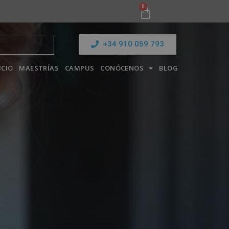
0
+34 910 059 793
ICIO
MAESTRÍAS
CAMPUS
CONÓCENOS
BLOG