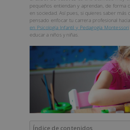
pequeños entiendan y aprendan, de forma didá
en sociedad. Así pues, si quieres saber más de
pensado enfocar tu carrera profesional hacia
en Psicología Infantil y Pedagogía Montessori
educar a niños y niñas.
Índice de contenidos