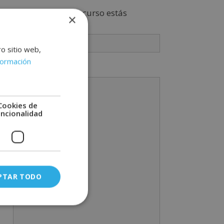
Indícanos en que curso estás
×
interesado
*
ro sitio web,
formación
Mensaje
Cookies de
uncionalidad
PTAR TODO