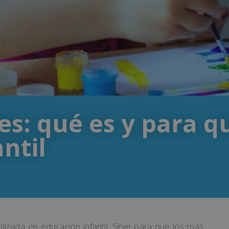
es: qué es y para q
ntil
ilizada en educación infantil. Sirve para que los más