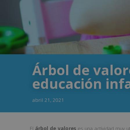
Árbol de valor
educación infa
abril 21, 2021
El
árbol de valores
es una actividad muy ut