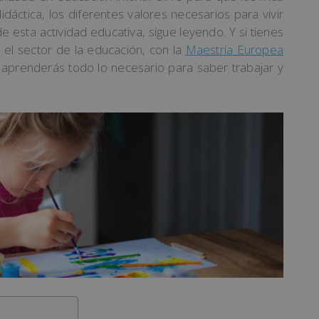
ctica, los diferentes valores necesarios para vivir
 esta actividad educativa, sigue leyendo. Y si tienes
 el sector de la educación, con la
Maestría Europea
aprenderás todo lo necesario para saber trabajar y