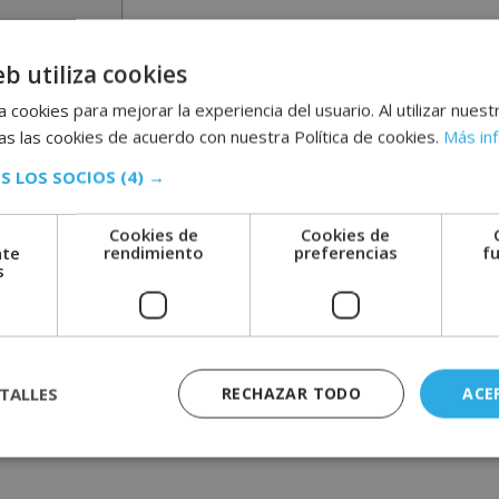
eb utiliza cookies
los pequeños?
el aula
 cookies para mejorar la experiencia del usuario. Al utilizar nuest
s las cookies de acuerdo con nuestra Política de cookies.
Más in
res?
S LOS SOCIOS
(4) →
valores
es una actividad educativa que enseña a los
Cookies de
Cookies de
nte
rendimiento
preferencias
f
áles son importantes. Este método, modificado en
s
 y terapias para adultos.
os y niñas entienden el
significado de los valores
,
 explicar de por sí. De esta manera, les ayudamos a
TALLES
RECHAZAR TODO
ACE
es y principios de una persona. Son muy importantes
aracterizan a una persona y marcan sus pautas de