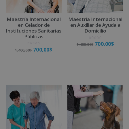
i
v
Maestría Internacional
Maestría Internacional
e
en Celador de
en Auxiliar de Ayuda a
:
Instituciones Sanitarias
Domicilio
Públicas
V
700,00
$
1.400,00
$
a
l
V
700,00
$
o
1.400,00
$
a
r
l
a
o
d
r
o
a
Matricúlate
c
d
o
o
n
Matricúlate
c
0
o
d
n
e
0
5
d
e
5