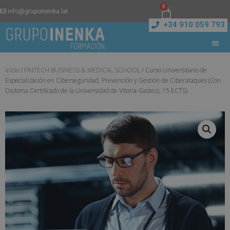
0
info@grupoinenka.lat
+34 910 059 793
Inicio
/
FINTECH BUSINESS & MEDICAL SCHOOL
/ Curso Universitario de
Especialización en Ciberseguridad, Prevención y Gestión de Ciberataques (Con
Diploma Certificado de la Universidad de Vitoria-Gasteiz, 15 ECTS)