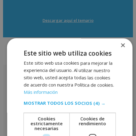
Descargar aquí el temario
×
Este sitio web utiliza cookies
Valoraciones (1)
Este sitio web usa cookies para mejorar la
experiencia del usuario. Al utilizar nuestro
1 valoración en
Curso Universitario de
sitio web, usted acepta todas las cookies
Especialización en Ciberseguridad, Prevención y
de acuerdo con nuestra Política de cookies.
Gestión de Ciberataques (Con Diploma Certificado
de la Universidad de Vitoria-Gasteiz, 15 ECTS)
Más información
MOSTRAR TODOS LOS SOCIOS
(4) →
Isidro Ramos Angeles
–
6 septiembre, 2024
Valorado
Cookies
Cookies de
con
5
de 5
Curso muy bien explicado, desde términos básicos
estrictamente
rendimiento
hasta un poco mas avanzados, con videos que
necesarias
ayuda mejor el entendimiento de los temas.