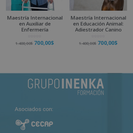
Maestría Internacional
Maestría Internacional
en Auxiliar de
en Educación Animal:
Enfermería
Adiestrador Canino
V
V
700,00
$
700,00
$
1.400,00
$
1.400,00
$
a
a
l
l
o
o
r
r
a
a
d
d
o
o
Matricúlate
Matricúlate
c
c
o
o
n
n
0
0
d
d
e
e
5
5
Asociados con: