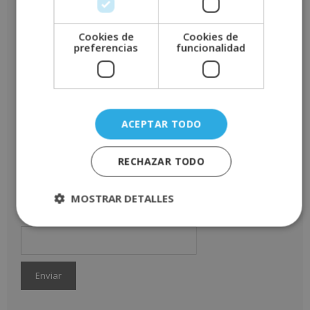
Añade una valoración
Cookies de
Cookies de
preferencias
funcionalidad
Tu puntuación
*
Tu valoración
*
ACEPTAR TODO
RECHAZAR TODO
Nombre
*
MOSTRAR DETALLES
Correo electrónico
*