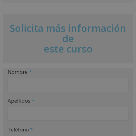
A
l
t
e
Solicita más información
r
de
n
a
este curso
t
i
v
e
Nombre
*
:
Apellidos
*
Teléfono
*