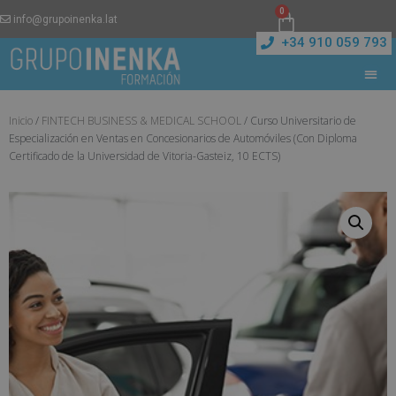
0
info@grupoinenka.lat
+34 910 059 793
Inicio
/
FINTECH BUSINESS & MEDICAL SCHOOL
/ Curso Universitario de
Especialización en Ventas en Concesionarios de Automóviles (Con Diploma
Certificado de la Universidad de Vitoria-Gasteiz, 10 ECTS)