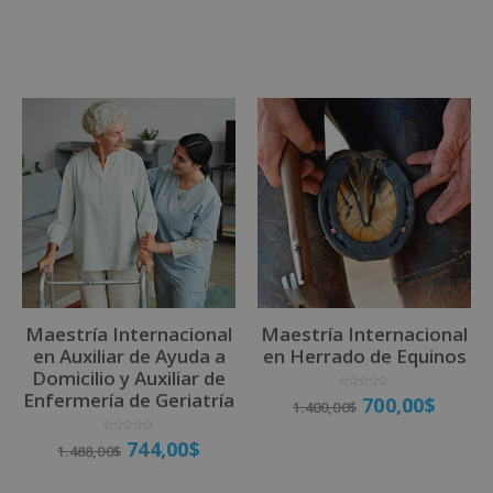
d
o
Matricúlate
Matricúlate
c
o
n
0
d
e
5
Maestría Internacional
Maestría Internacional
en Auxiliar de Ayuda a
en Herrado de Equinos
Domicilio y Auxiliar de
Enfermería de Geriatría
V
700,00
$
1.400,00
$
a
l
o
r
V
a
744,00
$
1.488,00
$
a
d
l
o
Matricúlate
o
c
r
o
a
n
d
0