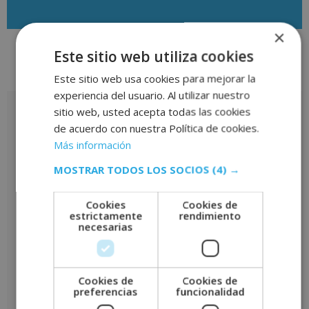
×
Este sitio web utiliza cookies
Valoraciones (0)
Este sitio web usa cookies para mejorar la
experiencia del usuario. Al utilizar nuestro
sitio web, usted acepta todas las cookies
Valoraciones
de acuerdo con nuestra Política de cookies.
No hay valoraciones aún.
Más información
MOSTRAR TODOS LOS SOCIOS
(4) →
Sé el primero en valorar “Curso Universitario de Especialización
en Ventas en Concesionarios de Automóviles (Con Diploma
Certificado de la Universidad de Vitoria-Gasteiz, 10 ECTS)”
Cookies
Cookies de
estrictamente
rendimiento
Tu puntuación
*
necesarias
Tu valoración
*
Cookies de
Cookies de
preferencias
funcionalidad