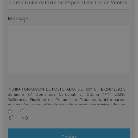
Mensaje
INENKA FORMACIÓN DE POSTGRADO, S.L., con CIF B-25842592 y
domicilio C/ Domènech Cardenal, 2, Oficina 1º4º, 25230
Mollerussa. Finalidad del Tratamiento: Tratamos la información
que nos facilita con el fin de enviarle correos electrónicos de tipo
comercial relacionado con los productos ofrecidos y otros tipo
de productos que fueran de su interés. Legitimación del
SÍ
NO
tratamiento: Consentimiento del interesado. Derechos: Puede
ejercitar sus derechos identificándose suficientemente,
dirigiéndose a la dirección info@grupoinenka.lat. Para más
información consulte nuestra Política de Privacidad. Desea recibir