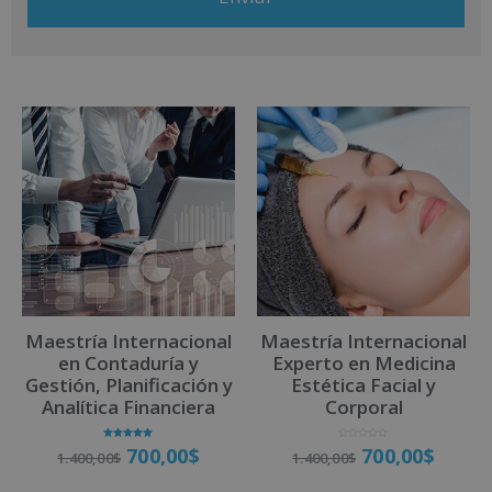
información comercial (vía telefónica y/o email):
A
l
t
e
r
n
a
t
i
v
Maestría Internacional
Maestría Internacional
e
en Contaduría y
Experto en Medicina
:
Gestión, Planificación y
Estética Facial y
Analítica Financiera
Corporal
Valorado
V
700,00
$
700,00
$
1.400,00
$
1.400,00
$
con
a
5.00
l
de 5
o
r
a