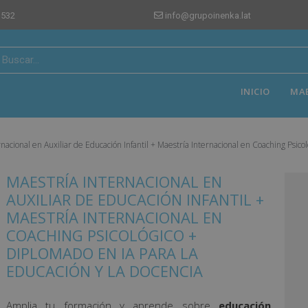
 532
info@grupoinenka.lat
INICIO
MA
rnacional en Auxiliar de Educación Infantil + Maestría Internacional en Coaching Psico
MAESTRÍA INTERNACIONAL EN
AUXILIAR DE EDUCACIÓN INFANTIL +
MAESTRÍA INTERNACIONAL EN
COACHING PSICOLÓGICO +
DIPLOMADO EN IA PARA LA
EDUCACIÓN Y LA DOCENCIA
Amplia tu formación y aprende sobre
educación