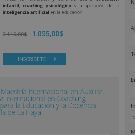
N
infantil
,
coaching psicológico
y la aplicación de la
inteligencia artificial
en la educación.
A
1.055,00
$
2.110,00
$
T
INSCRÍBETE
E
n Maestría Internacional en Auxiliar
ía Internacional en Coaching
para la Educación y la Docencia -
I
la de La Haya -
M