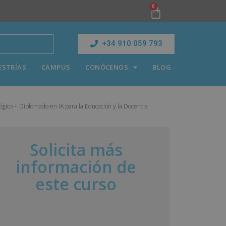
0
+34 910 059 793
ESTRÍAS
CAMPUS
CONÓCENOS
BLOG
lógico + Diplomado en IA para la Educación y la Docencia
Solicita más
información de
este curso