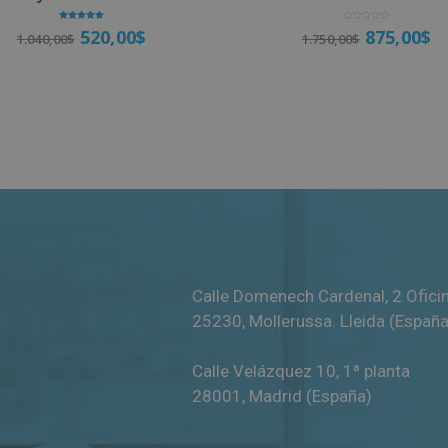
Valorado
V
520,00
$
875,00
$
1.040,00
$
1.750,00
$
con
a
5.00
l
de 5
o
r
a
d
o
Matricúlate
Matricúlate
c
o
n
0
d
e
5
Calle Domenech Cardenal, 2 Ofici
25230
,
Mollerussa
.
Lleida (España
Calle Velázquez 10, 1ª planta
28001
,
Madrid (España)