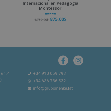
Internacional en Pedagogía
Montessori
Valorado
875,00
$
1.750,00
$
con
5.00
de 5
Matricúlate
na 1.4
+34 910 059 793
)
+34 636 736 532
info@grupoinenka.lat