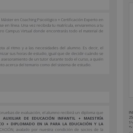
l + Máster en Coaching Psicológico + Certificación Experto en
e en línea. Una vez recibida tu matrícula, enviaremos a tu
tro Campus Virtual donde encontrarás todo el material de
ta al ritmo y a las necesidades del alumno. Es decir, el
anizar sus horas de estudio, igual que de decidir cuándo se
l asesoramiento de un tutor durante todo el curso, a quién
nto acerca del temario como del sistema de estudio.
s pruebas de evaluación, el alumno recibirá un diploma que
IN
25
 AUXILIAR DE EDUCACIÓN INFANTIL + MAESTRÍA
1º
CO + DIPLOMADO EN IA PARA LA EDUCACIÓN Y LA
Tr
ACIÓN, avalado por nuestra condición de socios de la
en