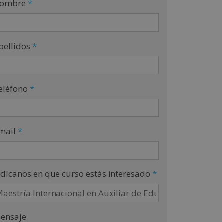
ombre
*
pellidos
*
eléfono
*
mail
*
ndícanos en que curso estás interesado
*
ensaje