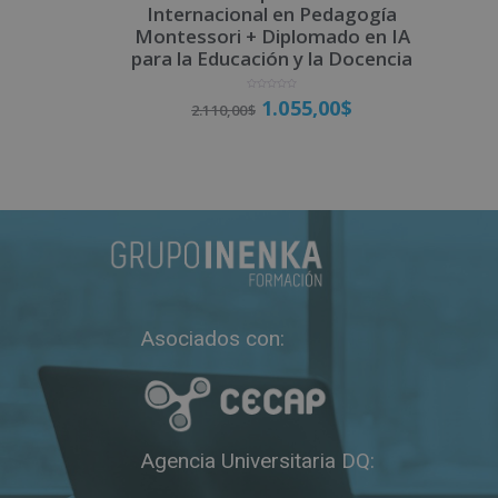
Internacional en Pedagogía
Montessori + Diplomado en IA
para la Educación y la Docencia
V
1.055,00
$
2.110,00
$
a
l
o
r
a
d
o
Matricúlate
c
o
n
0
d
e
5
Asociados con:
Agencia Universitaria DQ: