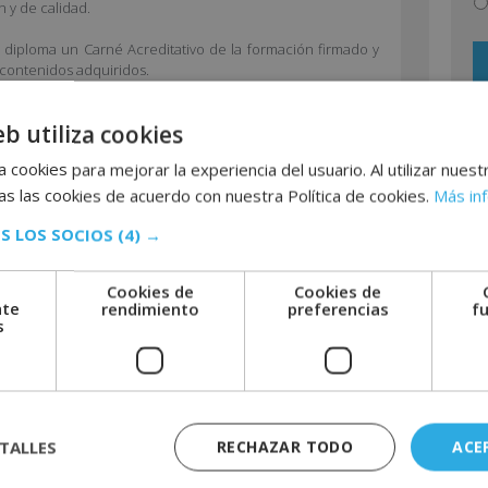
 y de calidad.
re
de
su diploma un Carné Acreditativo de la formación firmado y
de
s contenidos adquiridos.
D
id
di
ediante la que se reconoce y garantiza la autenticidad y
A
eb utiliza cookies
co
el convenio.
l
in
 cookies para mejorar la experiencia del usuario. Al utilizar nuest
t
s las cookies de acuerdo con nuestra Política de cookies.
Más in
e
r
S LOS SOCIOS
(4) →
n
a
Cookies de
Cookies de
t
nte
rendimiento
preferencias
f
s
r aquí el temario
i
v
e
:
TALLES
RECHAZAR TODO
ACE