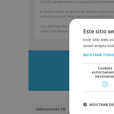
CECAP, máxima institución española en formación
El alumno tiene la opción de solicitar junto a 
sellado por la escuela, válido para demostrar lo
Los diplomas llevan la Apostilla de la Haya, m
Este sitio w
validez del Diploma en cualquier país firmante d
Este sitio web usa
usted acepta toda
MOSTRAR TODO
Cookies
estrictame
necesaria
Descarga
MOSTRAR DE
Valoraciones (0)