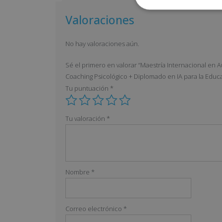
Valoraciones
No hay valoraciones aún.
Sé el primero en valorar “Maestría Internacional en Au
Coaching Psicológico + Diplomado en IA para la Educa
Tu puntuación
*
Tu valoración
*
Nombre
*
Correo electrónico
*