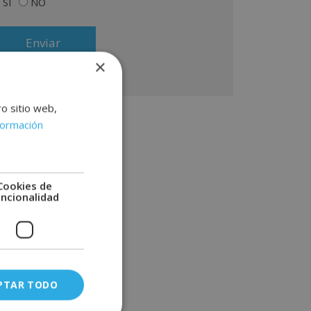
SÍ
NO
lacionado con los productos ofrecidos y otros tipo
 productos que fueran de su interés. Legitimación
l tratamiento: Consentimiento del interesado.
erechos: Puede ejercitar sus derechos
entificándose suficientemente, dirigiéndose a la
×
rección info@grupoinenka.lat. Para más información
nsulte nuestra Política de Privacidad. Desea recibir
formación comercial (vía telefónica y/o email):
ro sitio web,
formación
Cookies de
uncionalidad
PTAR TODO