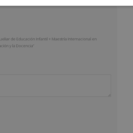
xiliar de Educación Infantil + Maestría Internacional en
ción y la Docencia”