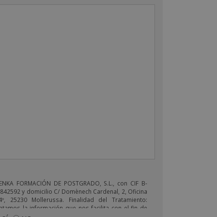
ENKA FORMACIÓN DE POSTGRADO, S.L., con CIF B-
842592 y domicilio C/ Domènech Cardenal, 2, Oficina
4º, 25230 Mollerussa. Finalidad del Tratamiento:
atamos la información que nos facilita con el fin de
viarle correos electrónicos de tipo comercial