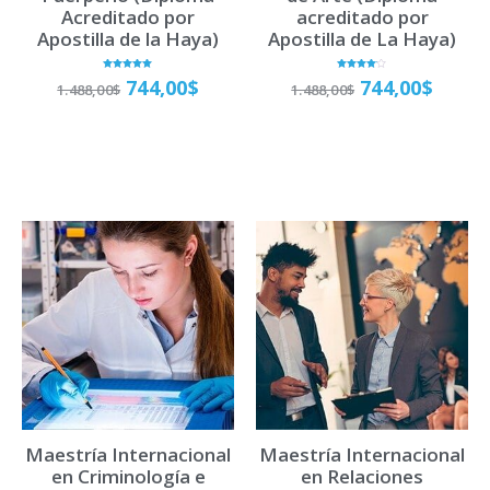
Acreditado por
acreditado por
Apostilla de la Haya)
Apostilla de La Haya)
Valorado
Valorado
744,00
$
744,00
$
1.488,00
$
1.488,00
$
con
con
5.00
4.00
de 5
de 5
Matricúlate
Matricúlate
Maestría Internacional
Maestría Internacional
en Criminología e
en Relaciones