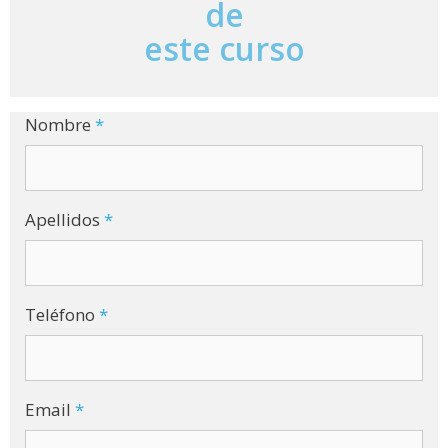
de
n
a
este curso
t
i
v
e
Nombre
*
:
Apellidos
*
Teléfono
*
Email
*