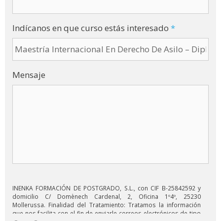
Indícanos en que curso estás interesado
*
Mensaje
INENKA FORMACIÓN DE POSTGRADO, S.L., con CIF B-25842592 y
domicilio C/ Domènech Cardenal, 2, Oficina 1º4º, 25230
Mollerussa. Finalidad del Tratamiento: Tratamos la información
que nos facilita con el fin de enviarle correos electrónicos de tipo