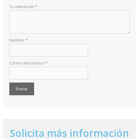
Tu valoración
*
Nombre
*
Correo electrónico
*
A
l
t
e
Solicita más información
r