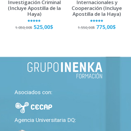
Investigación Criminal
Internacionales y
(Incluye Apostilla de la
Cooperación (Incluye
Haya)
Apostilla de la Haya)
Valorado
Valorado
525,00
$
775,00
$
1.050,00
$
1.550,00
$
con
con
5.00
5.00
de 5
de 5
Matricúlate
Matricúlate
Asociados con:
Agencia Universitaria DQ: