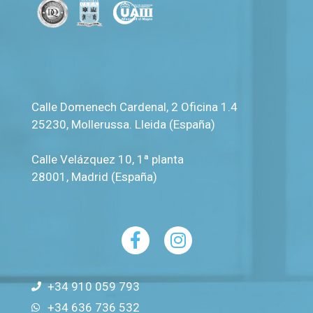
Calle Domenech Cardenal, 2 Oficina 1.4
25230
,
Mollerussa
.
Lleida (España)
Calle Velázquez 10, 1ª planta
28001
,
Madrid (España)
+34 910 059 793
+34 636 736 532