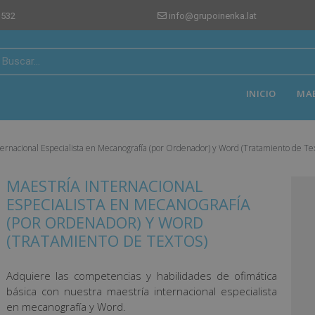
 532
info@grupoinenka.lat
INICIO
MA
ternacional Especialista en Mecanografía (por Ordenador) y Word (Tratamiento de Te
MAESTRÍA INTERNACIONAL
ESPECIALISTA EN MECANOGRAFÍA
(POR ORDENADOR) Y WORD
(TRATAMIENTO DE TEXTOS)
Adquiere las competencias y habilidades de ofimática
básica con nuestra maestría internacional especialista
en mecanografía y Word.