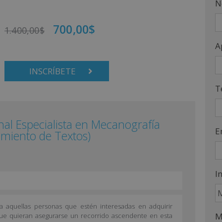
N
700,00
$
1.400,00
$
A
INSCRÍBETE
T
onal Especialista en Mecanografía
E
amiento de Textos)
I
a aquellas personas que estén interesadas en adquirir
M
ue quieran asegurarse un recorrido ascendente en esta