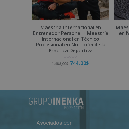
Maestría Internacional en
Maest
Entrenador Personal + Maestría
en M
Internacional en Técnico
Profesional en Nutrición de la
Práctica Deportiva
V
744,00
$
1.488,00
$
a
l
o
r
a
d
o
Matricúlate
c
o
n
0
d
e
5
Asociados con: