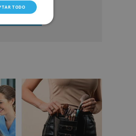
SÍ
NO
lacionado con los productos ofrecidos y otros tipo
PTAR TODO
 productos que fueran de su interés. Legitimación
l tratamiento: Consentimiento del interesado.
erechos: Puede ejercitar sus derechos
entificándose suficientemente, dirigiéndose a la
rección info@grupoinenka.lat. Para más información
nsulte nuestra Política de Privacidad. Desea recibir
formación comercial (vía telefónica y/o email):