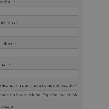
ombre
*
pellidos
*
eléfono
*
mail
*
ndícanos en que curso estás interesado
*
ensaje