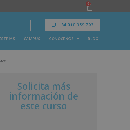
0
+34 910 059 793
ESTRÍAS
CAMPUS
CONÓCENOS
BLOG
xtos)
Solicita más
información de
este curso