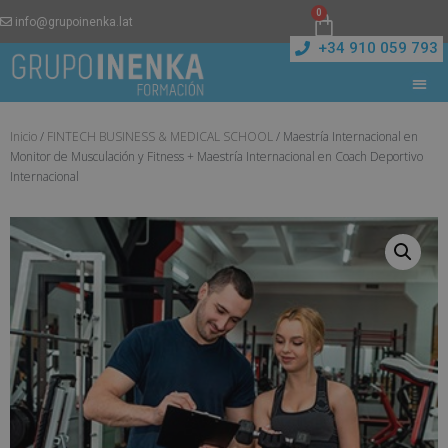
0
info@grupoinenka.lat
+34 910 059 793
Inicio
/
FINTECH BUSINESS & MEDICAL SCHOOL
/ Maestría Internacional en
Monitor de Musculación y Fitness + Maestría Internacional en Coach Deportivo
Internacional