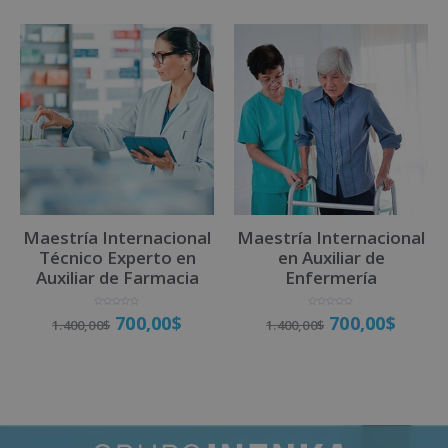
5
Maestría Internacional
Maestría Internacional
Técnico Experto en
en Auxiliar de
Auxiliar de Farmacia
Enfermería
V
V
700,00
$
700,00
$
1.400,00
$
1.400,00
$
a
a
l
l
o
o
r
r
a
a
d
d
o
o
Matricúlate
Matricúlate
c
c
o
o
n
n
0
0
d
d
e
e
5
5