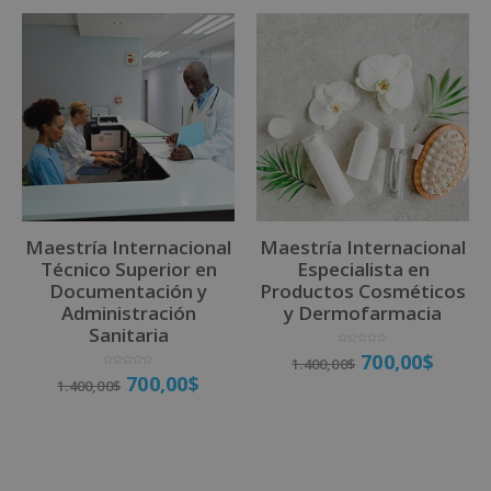
l
t
e
r
n
a
t
i
v
Maestría Internacional
Maestría Internacional
e
Técnico Superior en
Especialista en
:
Documentación y
Productos Cosméticos
Administración
y Dermofarmacia
Sanitaria
V
700,00
$
1.400,00
$
a
l
V
700,00
$
o
1.400,00
$
a
r
l
a
o
d
r
o
a
Matricúlate
c
d
o
o
n
Matricúlate
c
0
o
d
n
e
0
5
d
e