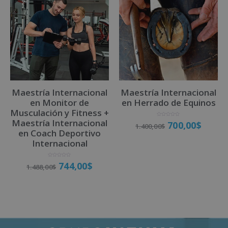
Maestría Internacional
Maestría Internacional
en Monitor de
en Herrado de Equinos
Musculación y Fitness +
Maestría Internacional
V
700,00
$
1.400,00
$
a
l
en Coach Deportivo
o
r
Internacional
a
d
o
Matricúlate
c
o
V
n
744,00
$
1.488,00
$
a
0
l
d
o
e
r
5
a
d
o
Matricúlate
c
o
n
0
d
e
5