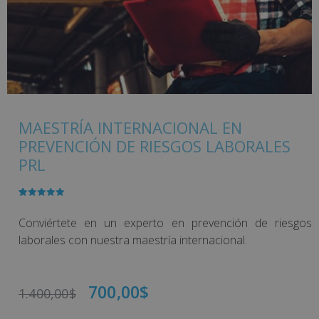
MAESTRÍA INTERNACIONAL EN
PREVENCIÓN DE RIESGOS LABORALES
PRL
Valorado
1
con
5.00
de
5 en base
Conviértete en un experto en prevención de riesgos
a
valoración
de un
laborales con nuestra maestría internacional.
cliente
700,00
$
1.400,00
$