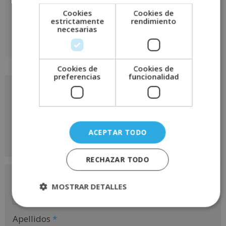
Cookies
Cookies de
estrictamente
rendimiento
necesarias
A
l
Cookies de
Cookies de
preferencias
funcionalidad
t
e
Solicita más información
r
de
n
a
este curso
ACEPTAR TODO
t
i
v
RECHAZAR TODO
e
Nombre
*
:
MOSTRAR DETALLES
Apellidos
*