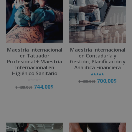
r
n
a
t
i
v
Maestría Internacional
Maestría Internacional
e
en Tatuador
en Contaduría y
:
Profesional + Maestría
Gestión, Planificación y
Internacional en
Analítica Financiera
Higiénico Sanitario
Valorado
700,00
$
1.400,00
$
con
5.00
V
744,00
$
de 5
1.488,00
$
a
l
o
r
a
Matricúlate
d
o
Matricúlate
c
o
n
0
d
e
5