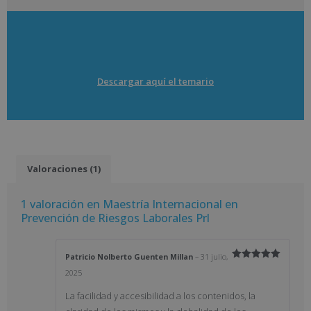
Descargar aquí el temario
Valoraciones (1)
1 valoración en
Maestría Internacional en
Prevención de Riesgos Laborales Prl
Patricio Nolberto Guenten Millan
–
31 julio,
Valorado
2025
con
5
de 5
La facilidad y accesibilidad a los contenidos, la