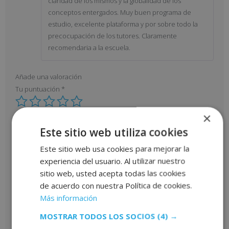
claridad de los mismos y la globalidad de los
conceptos entergados. Muy buen programa de
estudio, excelente plataforma y por sobre todo la
precocupación de los tutores. Claramente
recomendaria a la escuela.
Añade una valoración
Tu puntuación
*
×
Tu valoración
*
Este sitio web utiliza cookies
Este sitio web usa cookies para mejorar la
experiencia del usuario. Al utilizar nuestro
sitio web, usted acepta todas las cookies
Nombre
*
de acuerdo con nuestra Política de cookies.
Más información
Correo electrónico
*
MOSTRAR TODOS LOS SOCIOS
(4) →