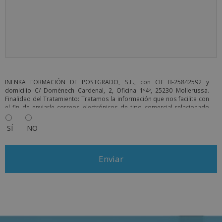
INENKA FORMACIÓN DE POSTGRADO, S.L., con CIF B-25842592 y
domicilio C/ Domènech Cardenal, 2, Oficina 1º4º, 25230 Mollerussa.
Finalidad del Tratamiento: Tratamos la información que nos facilita con
el fin de enviarle correos electrónicos de tipo comercial relacionado
con los productos ofrecidos y otros tipo de productos que fueran de
su interés. Legitimación del tratamiento: Consentimiento del
SÍ
NO
interesado. Derechos: Puede ejercitar sus derechos identificándose
suficientemente, dirigiéndose a la dirección info@grupoinenka.lat. Para
más información consulte nuestra Política de Privacidad. Desea recibir
información comercial (vía telefónica y/o email):
A
l
t