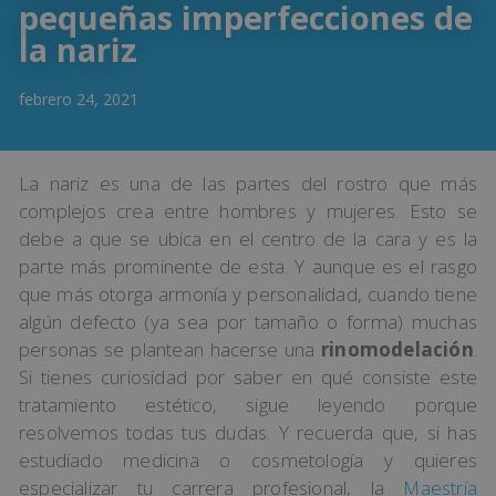
pequeñas imperfecciones de
la nariz
febrero 24, 2021
La nariz es una de las partes del rostro que más
complejos crea entre hombres y mujeres. Esto se
debe a que se ubica en el centro de la cara y es la
parte más prominente de esta. Y aunque es el rasgo
que más otorga armonía y personalidad, cuando tiene
algún defecto (ya sea por tamaño o forma) muchas
personas se plantean hacerse una
rinomodelación
.
Si tienes curiosidad por saber en qué consiste este
tratamiento estético, sigue leyendo porque
resolvemos todas tus dudas. Y recuerda que, si has
estudiado medicina o cosmetología y quieres
especializar tu carrera profesional, la
Maestría