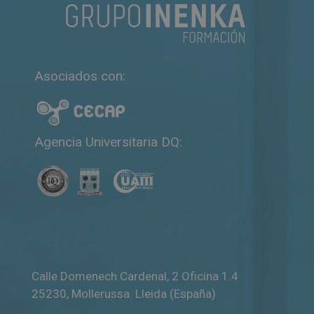
e
r
n
a
Asociados con:
t
i
v
e
Agencia Universitaria DQ:
:
Calle Domenech Cardenal, 2 Oficina 1.4
25230
,
Mollerussa
.
Lleida (España)