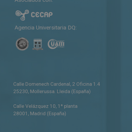
t
i
v
e
Agencia Universitaria DQ:
:
Calle Domenech Cardenal, 2 Oficina 1.4
25230
,
Mollerussa
.
Lleida (España)
Calle Velázquez 10, 1ª planta
28001
,
Madrid (España)