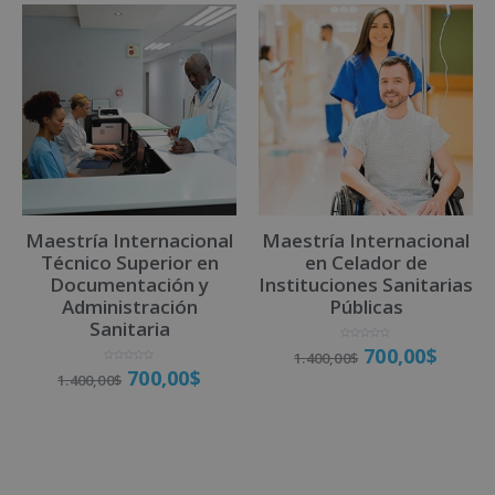
t
e
r
n
a
t
i
v
Maestría Internacional
Maestría Internacional
e
Técnico Superior en
en Celador de
:
Documentación y
Instituciones Sanitarias
Administración
Públicas
Sanitaria
V
700,00
$
1.400,00
$
a
l
V
700,00
$
o
1.400,00
$
a
r
l
a
o
d
r
o
a
Matricúlate
c
d
o
o
n
Matricúlate
c
0
o
d
n
e
0
5
d
e
5