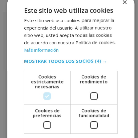
×
Valoraciones (0)
Este sitio web utiliza cookies
Este sitio web usa cookies para mejorar la
Valoraciones
experiencia del usuario. Al utilizar nuestro
No hay valoraciones aún.
sitio web, usted acepta todas las cookies
de acuerdo con nuestra Política de cookies.
Sé el primero en valorar “Curso Universitario de Especialización
Más información
en Decoración de Interiores (Con Diploma Certificado de la
MOSTRAR TODOS LOS SOCIOS
(4) →
Universidad de Vitoria-Gasteiz, 6 ECTS)”
Tu puntuación
*
Cookies
Cookies de
estrictamente
rendimiento
necesarias
Tu valoración
*
Cookies de
Cookies de
preferencias
funcionalidad
Nombre
*