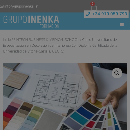
0
info@grupoinenka.lat
+34 910 059 793
Inicio
/
FINTECH BUSINESS & MEDICAL SCHOOL
/ Curso Universitario de
Especialización en Decoración de Interiores (Con Diploma Certificado de la
Universidad de Vitoria-Gasteiz, 6 ECTS)