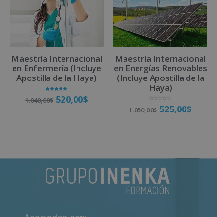
Maestría Internacional
Maestría Internacional
en Enfermería (Incluye
en Energías Renovables
Apostilla de la Haya)
(Incluye Apostilla de la
Haya)
Valorado
520,00
$
1.040,00
$
con
5.00
V
525,00
$
de 5
1.050,00
$
a
l
o
r
a
Matricúlate
d
o
Matricúlate
c
o
n
0
d
e
5