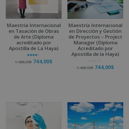
t
i
v
Maestría Internacional
Maestría Internacional
e
en Tasación de Obras
en Dirección y Gestión
:
de Arte (Diploma
de Proyectos – Project
acreditado por
Manager (Diploma
Apostilla de La Haya)
Acreditado por
Apostilla de la Haya)
Valorado
744,00
$
1.488,00
$
con
4.00
V
744,00
$
de 5
1.488,00
$
a
l
o
r
a
Matricúlate
d
o
Matricúlate
c
o
n
0
d
e
5