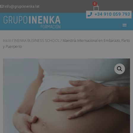
0
info@grupoinenka.lat
+34 910 059 793
Inicio
/
INENKA BUSINESS SCHOOL
/ Maestría Internacional en Embarazo, Parto
y Puerperio