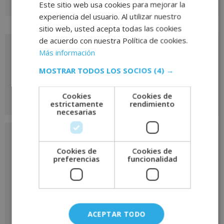
profesional en el ámbito de la salud?
Este sitio web usa cookies para mejorar la
experiencia del usuario. Al utilizar nuestro
sitio web, usted acepta todas las cookies
de acuerdo con nuestra Política de cookies.
Solicita más información
Más información
de
MOSTRAR TODOS LOS SOCIOS
(4) →
este curso
Cookies
Cookies de
estrictamente
rendimiento
necesarias
Nombre
*
Cookies de
Cookies de
preferencias
funcionalidad
Apellidos
*
ACEPTAR TODO
Teléfono
*