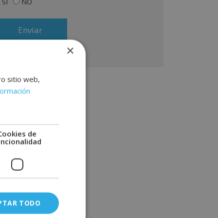
SÍ
NO
lacionado con los productos ofrecidos y otros tipo
 productos que fueran de su interés. Legitimación
l tratamiento: Consentimiento del interesado.
erechos: Puede ejercitar sus derechos
entificándose suficientemente, dirigiéndose a la
×
rección info@grupoinenka.lat. Para más información
nsulte nuestra Política de Privacidad. Desea recibir
formación comercial (vía telefónica y/o email):
ro sitio web,
formación
Cookies de
uncionalidad
PTAR TODO