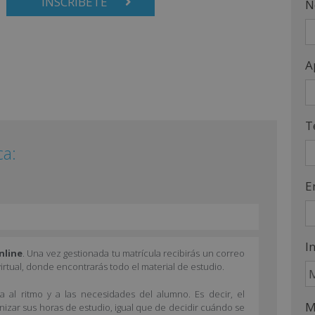
INSCRÍBETE
N
A
T
ca:
E
I
nline
. Una vez gestionada tu matrícula recibirás un correo
irtual, donde encontrarás todo el material de estudio.
 al ritmo y a las necesidades del alumno. Es decir, el
M
anizar sus horas de estudio, igual que de decidir cuándo se