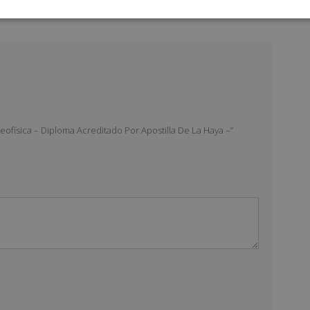
eofísica – Diploma Acreditado Por Apostilla De La Haya –”