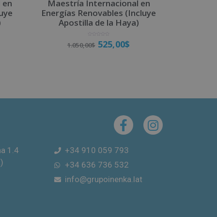
 en
Maestría Internacional en
luye
Energías Renovables (Incluye
)
Apostilla de la Haya)
V
525,00
$
1.050,00
$
a
l
o
r
a
d
o
Matricúlate
c
o
n
0
d
e
5
na 1.4
+34 910 059 793
)
+34 636 736 532
info@grupoinenka.lat