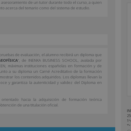
l asesoramiento de un tutor durante todo el curso, a quien
nto acerca del temario como del sistema de estudio.
s pruebas de evaluación, el alumno recibirá un diploma que
EOFÍSICA
“, de INENKA BUSINESS SCHOOL, avalada por
EN, máximas instituciones españolas en formación y de
 junto a su diploma un Carné Acreditativo de la formación
emostrar los contenidos adquiridos. Los diplomas llevan la
oce y garantiza la autenticidad y validez del Diploma en
orientado hacia la adquisición de formación teórica
tención de una titulación oficial.
IN
25
1º
Tr
en