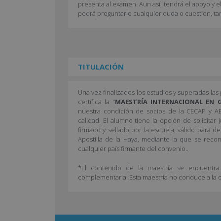
presenta al examen. Aun así, tendrá el apoyo y e
podrá preguntarle cualquier duda o cuestión, ta
TITULACIÓN
Una vez finalizados los estudios y superadas la
certifica la “
MAESTRÍA INTERNACIONAL EN G
nuestra condición de socios de la CECAP y AE
calidad. El alumno tiene la opción de solicitar
firmado y sellado por la escuela, válido para d
Apostilla de la Haya, mediante la que se recon
cualquier país firmante del convenio..
*El contenido de la maestría se encuentra 
complementaria. Esta maestría no conduce a la ob