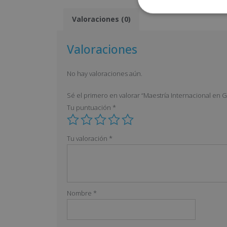
Valoraciones (0)
Valoraciones
No hay valoraciones aún.
Sé el primero en valorar “Maestría Internacional en G
Tu puntuación
*
Tu valoración
*
Nombre
*