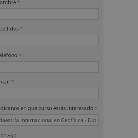
ombre
*
pellidos
*
eléfono
*
mail
*
ndícanos en que curso estás interesado
*
ensaje