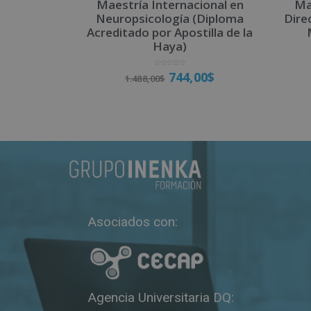
Maestría Internacional en
Ma
Neuropsicología (Diploma
Dire
Acreditado por Apostilla de la
Haya)
V
744,00
$
1.488,00
$
a
l
o
r
a
d
o
Matricúlate
c
o
n
0
d
e
5
Asociados con:
Agencia Universitaria DQ: