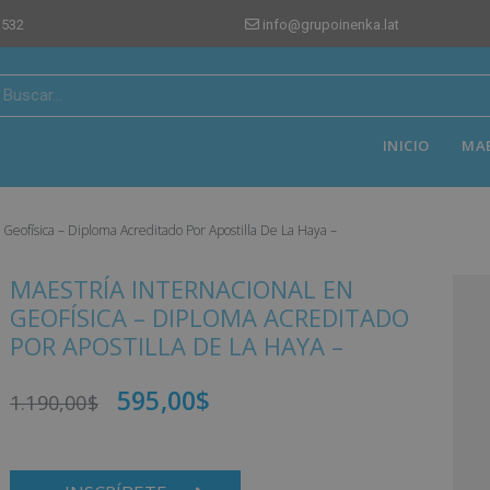
 532
info@grupoinenka.lat
INICIO
MA
 Geofísica – Diploma Acreditado Por Apostilla De La Haya –
MAESTRÍA INTERNACIONAL EN
GEOFÍSICA – DIPLOMA ACREDITADO
POR APOSTILLA DE LA HAYA –
595,00
$
1.190,00
$