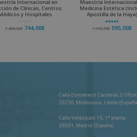
estría Internacional en
Maestría Internacional
cción de Clínicas, Centros
Medicina Estética (Inc
Médicos y Hospitales
Apostilla de la Haya
V
Valorado
744,00
$
595,00
$
1.488,00
$
1.190,00
$
a
con
l
4.67
o
de 5
r
a
d
o
Matricúlate
Matricúlate
c
o
n
0
d
e
5
Calle Domenech Cardenal, 2 Ofici
25230
,
Mollerussa
.
Lleida (España
Calle Velázquez 10, 1ª planta
28001
,
Madrid (España)