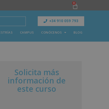
0
+34 910 059 793
ESTRÍAS
CAMPUS
CONÓCENOS
BLOG
Solicita más
información de
este curso