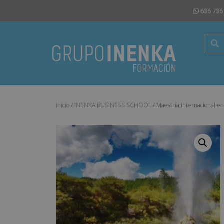
636 736
Inicio
/
INENKA BUSINESS SCHOOL
/ Maestría Internacional en