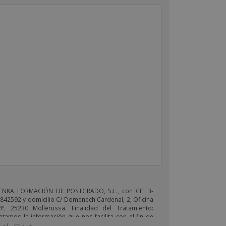
ENKA FORMACIÓN DE POSTGRADO, S.L., con CIF B-
842592 y domicilio C/ Domènech Cardenal, 2, Oficina
4º, 25230 Mollerussa. Finalidad del Tratamiento:
atamos la información que nos facilita con el fin de
viarle correos electrónicos de tipo comercial