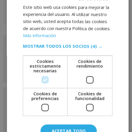
profesionales para diseñar planes preventivos eficaces, cumplir
Este sitio web usa cookies para mejorar la
con la normativa y fomentar una cultura organizacional basada
experiencia del usuario. Al utilizar nuestro
en la seguridad.
sitio web, usted acepta todas las cookies
de acuerdo con nuestra Política de cookies.
Más información
Solicita más información
MOSTRAR TODOS LOS SOCIOS
(4) →
de
Cookies
Cookies de
este curso
estrictamente
rendimiento
necesarias
Nombre
*
Cookies de
Cookies de
preferencias
funcionalidad
Apellidos
*
ACEPTAR TODO