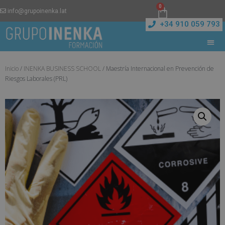
0
info@grupoinenka.lat
+34 910 059 793
Inicio
/
INENKA BUSINESS SCHOOL
/ Maestría Internacional en Prevención de
Riesgos Laborales (PRL)