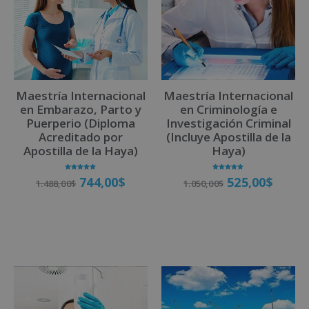
n
a
t
i
v
Maestría Internacional
Maestría Internacional
e
en Embarazo, Parto y
en Criminología e
:
Puerperio (Diploma
Investigación Criminal
Acreditado por
(Incluye Apostilla de la
Apostilla de la Haya)
Haya)
Valorado
Valorado
744,00
$
525,00
$
1.488,00
$
1.050,00
$
con
con
5.00
5.00
de 5
de 5
Matricúlate
Matricúlate