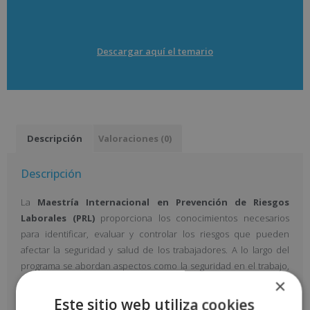
Descargar aquí el temario
Descripción
Valoraciones (0)
Descripción
La
Maestría Internacional en Prevención de Riesgos
Laborales (PRL)
proporciona los conocimientos necesarios
para identificar, evaluar y controlar los riesgos que pueden
afectar la seguridad y salud de los trabajadores. A lo largo del
programa se abordan aspectos como la seguridad en el trabajo,
×
la higiene industrial, la ergonomía, la psicosociología aplicada y la
gestión de sistemas de prevención. Esta formación prepara a los
Este sitio web utiliza cookies