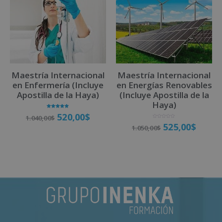
Maestría Internacional
Maestría Internacional
en Enfermería (Incluye
en Energías Renovables
Apostilla de la Haya)
(Incluye Apostilla de la
Haya)
Valorado
520,00
$
1.040,00
$
con
5.00
V
525,00
$
de 5
1.050,00
$
a
l
o
r
a
Matricúlate
d
o
Matricúlate
c
o
n
0
d
e
5