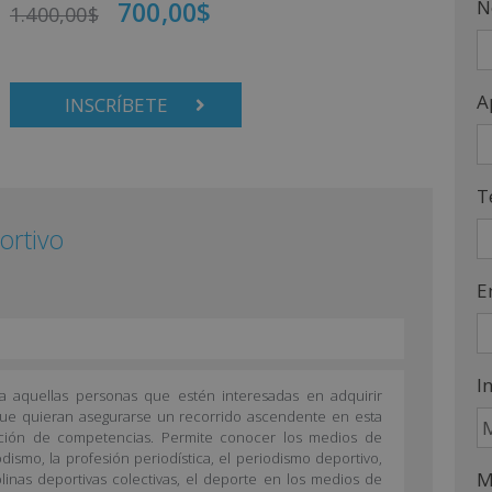
700,00
$
N
1.400,00
$
A
INSCRÍBETE
T
ortivo
E
I
a aquellas personas que estén interesadas en adquirir
ue quieran asegurarse un recorrido ascendente en esta
ación de competencias. Permite conocer los medios de
dismo, la profesión periodística, el periodismo deportivo,
M
ciplinas deportivas colectivas, el deporte en los medios de