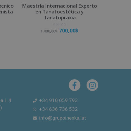
écnico
Maestría Internacional Experto
enista
en Tanatoestética y
Tanatopraxia
V
700,00
$
1.400,00
$
a
l
o
r
a
d
o
Matricúlate
c
o
n
0
d
e
5
na 1.4
+34 910 059 793
)
+34 636 736 532
info@grupoinenka.lat