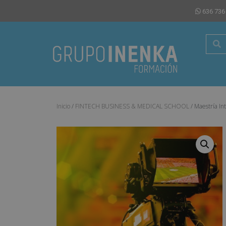
636 736
Inicio
/
FINTECH BUSINESS & MEDICAL SCHOOL
/ Maestría In