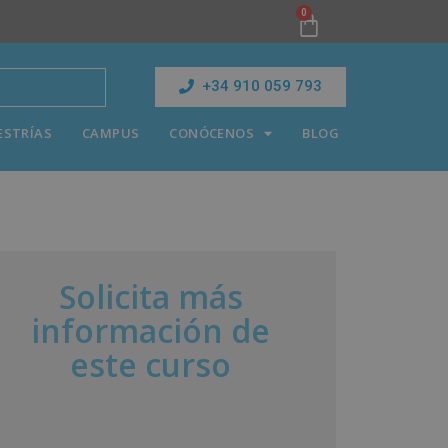
0
+34 910 059 793
ESTRÍAS
CAMPUS
CONÓCENOS
BLOG
Solicita más
información de
este curso