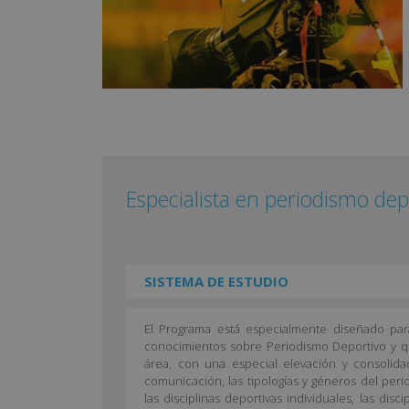
Especialista en periodismo dep
SISTEMA DE ESTUDIO
El Programa está especialmente diseñado par
conocimientos sobre Periodismo Deportivo y q
área, con una especial elevación y consolid
comunicación, las tipologías y géneros del perio
las disciplinas deportivas individuales, las dis