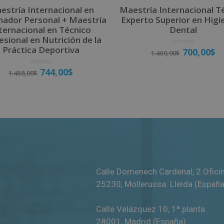
estría Internacional en
Maestría Internacional T
nador Personal + Maestría
Experto Superior en Higi
ternacional en Técnico
Dental
esional en Nutrición de la
Práctica Deportiva
V
700,00
$
1.400,00
$
a
l
o
r
V
a
744,00
$
1.488,00
$
a
d
l
o
Matricúlate
o
c
r
o
a
n
d
0
o
d
Matricúlate
c
e
o
5
n
0
d
e
5
Calle Domenech Cardenal, 2 Ofici
25230
,
Mollerussa
.
Lleida (España
Calle Velázquez 10, 1ª planta
28001
,
Madrid (España)