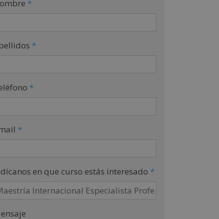
ombre
*
pellidos
*
eléfono
*
mail
*
ndícanos en que curso estás interesado
*
ensaje