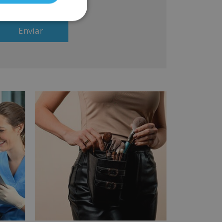
SÍ
NO
lacionado con los productos ofrecidos y otros tipo
 productos que fueran de su interés. Legitimación
l tratamiento: Consentimiento del interesado.
erechos: Puede ejercitar sus derechos
entificándose suficientemente, dirigiéndose a la
rección info@grupoinenka.lat. Para más información
nsulte nuestra Política de Privacidad. Desea recibir
formación comercial (vía telefónica y/o email):