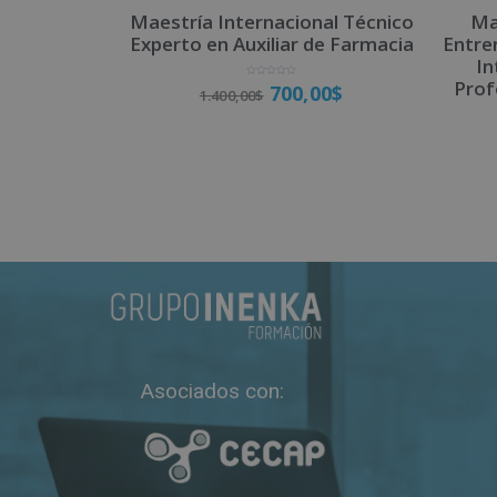
Maestría Internacional Técnico
Ma
Experto en Auxiliar de Farmacia
Entre
In
Prof
V
700,00
$
1.400,00
$
a
l
o
r
a
d
o
Matricúlate
c
o
n
0
d
e
5
Asociados con: