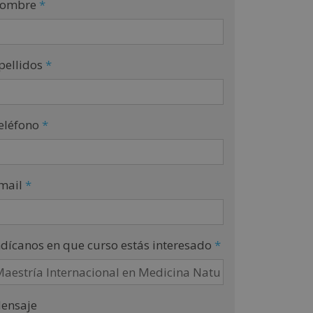
ombre
*
pellidos
*
eléfono
*
mail
*
ndícanos en que curso estás interesado
*
ensaje