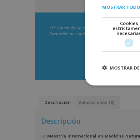
MOSTRAR TODO
Cookies
*El contenido se encuentra orientado hacia la
estrictame
necesaria
formación no conduce a la obtención de una titul
Descarga
MOSTRAR DE
Descripción
Valoraciones (0)
Descripción
La
Maestría Internacional en Medicina Natura