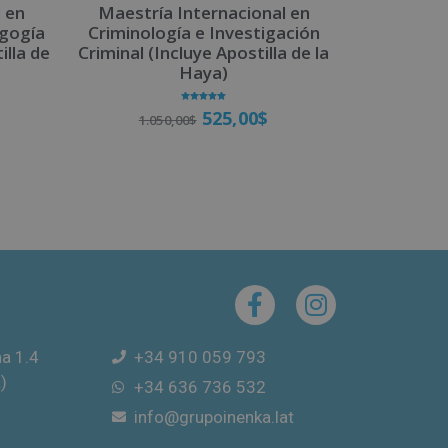
 en
Maestría Internacional en
agogía
Criminología e Investigación
illa de
Criminal (Incluye Apostilla de la
Haya)
Valorado
525,00
$
1.050,00
$
con
5.00
de 5
Matricúlate
na 1.4
+34 910 059 793
)
+34 636 736 532
info@grupoinenka.lat