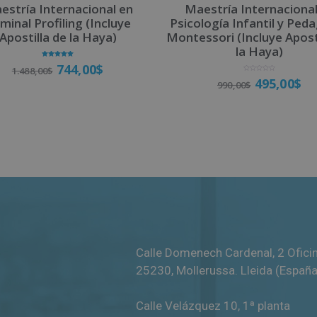
estría Internacional en
Maestría Internacional
iminal Profiling (Incluye
Psicología Infantil y Ped
Apostilla de la Haya)
Montessori (Incluye Apost
la Haya)
Valorado
744,00
$
1.488,00
$
con
5.00
V
495,00
$
de 5
990,00
$
a
l
o
r
a
Matricúlate
d
o
Matricúlate
c
o
n
0
d
e
5
Calle Domenech Cardenal, 2 Ofici
25230
,
Mollerussa
.
Lleida (España
Calle Velázquez 10, 1ª planta