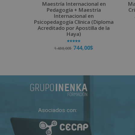
Maestría Internacional en
Ma
Pedagogía + Maestría
Cr
Internacional en
Psicopedagogía Clínica (Diploma
Acreditado por Apostilla de la
Haya)
Valorado
744,00
$
1.488,00
$
con
5.00
de 5
Matricúlate
Asociados con: