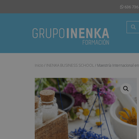
636 736
Inicio
/
INENKA BUSINESS SCHOOL
/ Maestría Internacional e