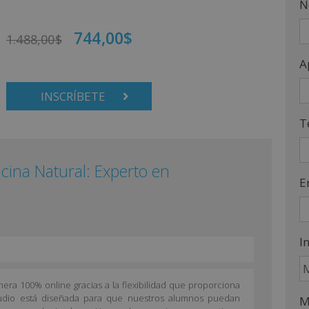
N
744,00
$
1.488,00
$
A
INSCRÍBETE
T
cina Natural: Experto en
E
I
ra 100% online gracias a la flexibilidad que proporciona
tudio está diseñada para que nuestros alumnos puedan
M