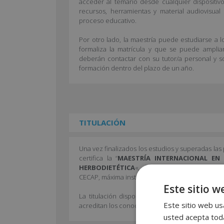
acceder al temario desde cualquier dispositiv
recursos, herramientas y material audiovisua
proceso educativo.
Por otro lado, la maestría puede estudiarse a
formaliza la matrícula y que se puede ampliar
deberán contactar con su tutor/a personal y so
formación dentro del plazo de un año.
TITULACIÓN
Una vez finalizados los estudios y superadas la
certifica la “
MAESTRÍA INTERNACIONAL EN
HERBODIETÉTICA
«, de la INENKA BUSINESS S
CECAP, máxima institución española en formación
Este sitio w
La titulación dispone de la APOSTILLA DE LA H
Este sitio web usa
acreditan los conocimientos adquiridos del alumn
usted acepta toda