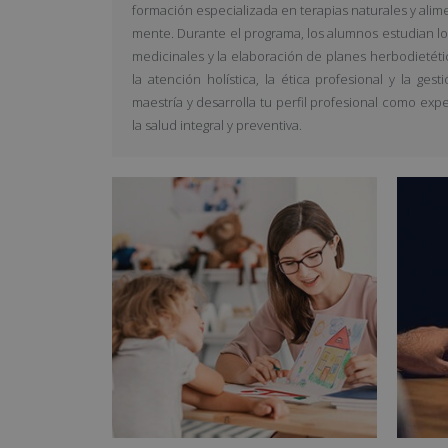
formación especializada en terapias naturales y alim
mente. Durante el programa, los alumnos estudian los 
medicinales y la elaboración de planes herbodietét
la atención holística, la ética profesional y la ge
maestría y desarrolla tu perfil profesional como exp
la salud integral y preventiva.