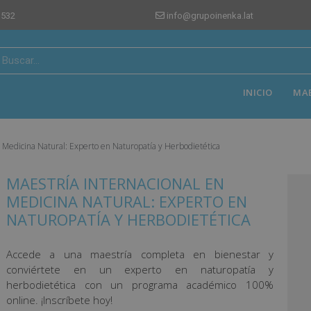
 532
info@grupoinenka.lat
INICIO
MA
n Medicina Natural: Experto en Naturopatía y Herbodietética
MAESTRÍA INTERNACIONAL EN
MEDICINA NATURAL: EXPERTO EN
NATUROPATÍA Y HERBODIETÉTICA
Accede a una maestría completa en bienestar y
conviértete en un experto en naturopatía y
herbodietética con un programa académico 100%
online. ¡Inscríbete hoy!