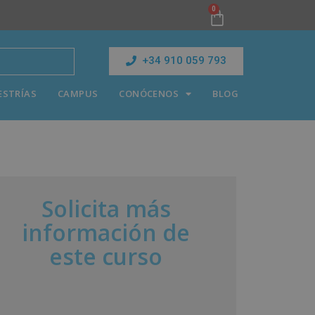
0
+34 910 059 793
ESTRÍAS
CAMPUS
CONÓCENOS
BLOG
Solicita más
información de
este curso