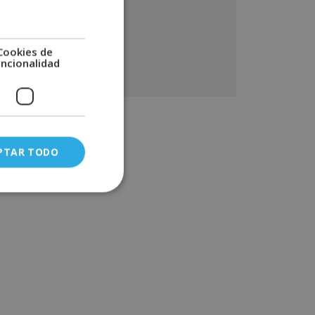
SÍ
NO
lacionado con los productos ofrecidos y otros tipo
 productos que fueran de su interés. Legitimación
l tratamiento: Consentimiento del interesado.
erechos: Puede ejercitar sus derechos
Cookies de
entificándose suficientemente, dirigiéndose a la
uncionalidad
rección info@grupoinenka.lat. Para más información
nsulte nuestra Política de Privacidad. Desea recibir
formación comercial (vía telefónica y/o email):
PTAR TODO