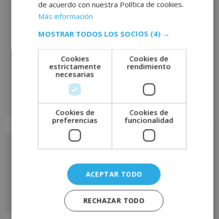
de acuerdo con nuestra Política de cookies.
Nombre
*
Más información
MOSTRAR TODOS LOS SOCIOS
(4) →
Correo electrónico
*
Cookies
Cookies de
estrictamente
rendimiento
necesarias
Cookies de
Cookies de
A
preferencias
funcionalidad
l
t
e
Solicita más información
r
de
n
ACEPTAR TODO
a
este curso
t
RECHAZAR TODO
i
v