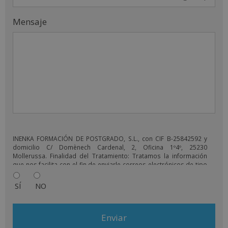
Mensaje
INENKA FORMACIÓN DE POSTGRADO, S.L., con CIF B-25842592 y
domicilio C/ Domènech Cardenal, 2, Oficina 1º4º, 25230
Mollerussa. Finalidad del Tratamiento: Tratamos la información
que nos facilita con el fin de enviarle correos electrónicos de tipo
comercial relacionado con los productos ofrecidos y otros tipo
de productos que fueran de su interés. Legitimación del
SÍ
NO
tratamiento: Consentimiento del interesado. Derechos: Puede
ejercitar sus derechos identificándose suficientemente,
dirigiéndose a la dirección info@grupoinenka.lat. Para más
información consulte nuestra Política de Privacidad. Desea recibir
información comercial (vía telefónica y/o email):