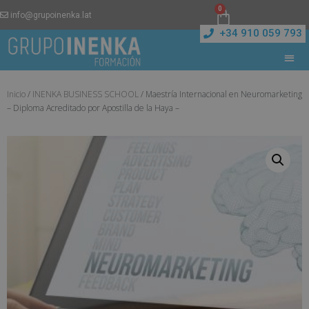
0
info@grupoinenka.lat
+34 910 059 793
Inicio
/
INENKA BUSINESS SCHOOL
/ Maestría Internacional en Neuromarketing
– Diploma Acreditado por Apostilla de la Haya –