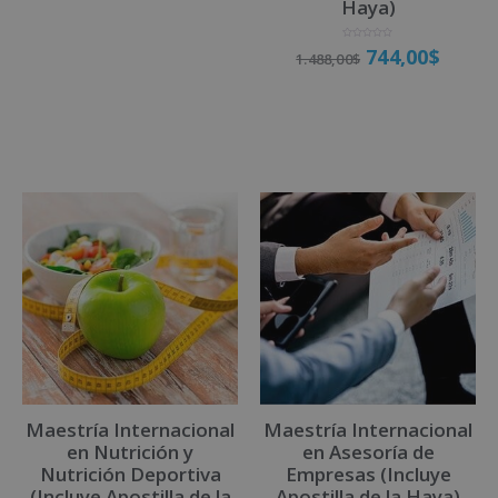
Haya)
a
d
o
Matricúlate
c
o
n
V
744,00
$
1.488,00
$
0
a
d
l
e
o
5
r
a
d
o
Matricúlate
c
o
n
0
d
e
5
Maestría Internacional
Maestría Internacional
en Nutrición y
en Asesoría de
Nutrición Deportiva
Empresas (Incluye
(Incluye Apostilla de la
Apostilla de la Haya)