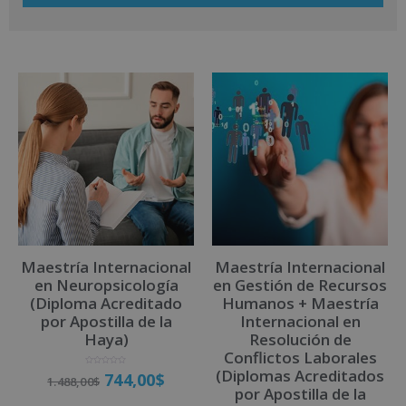
A
l
t
e
r
n
a
t
i
v
Maestría Internacional
Maestría Internacional
e
en Neuropsicología
en Gestión de Recursos
:
(Diploma Acreditado
Humanos + Maestría
por Apostilla de la
Internacional en
Haya)
Resolución de
Conflictos Laborales
(Diplomas Acreditados
V
744,00
$
1.488,00
$
a
l
por Apostilla de la
o
r