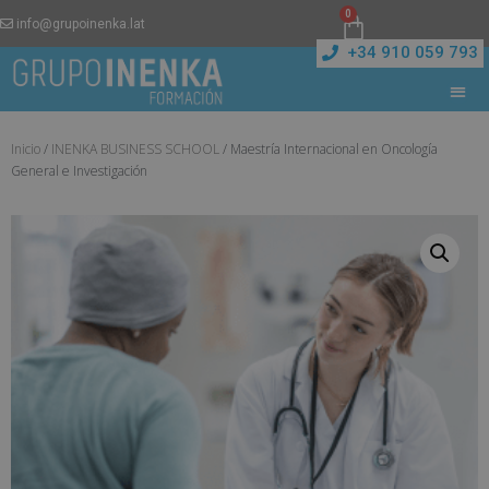
0
info@grupoinenka.lat
+34 910 059 793
Inicio
/
INENKA BUSINESS SCHOOL
/ Maestría Internacional en Oncología
General e Investigación