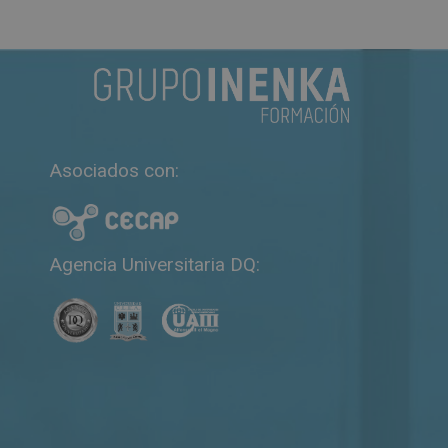
Matricúlate
c
o
n
0
d
e
5
Asociados con:
Agencia Universitaria DQ: