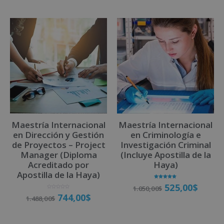
Maestría Internacional
Maestría Internacional
en Dirección y Gestión
en Criminología e
de Proyectos – Project
Investigación Criminal
Manager (Diploma
(Incluye Apostilla de la
Acreditado por
Haya)
Apostilla de la Haya)
Valorado
525,00
$
1.050,00
$
con
5.00
V
744,00
$
de 5
1.488,00
$
a
l
o
r
a
Matricúlate
d
o