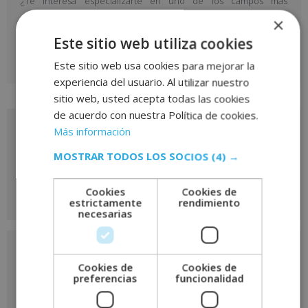
¿Te interesa especializarte en uno de los campos más
desafiantes de la medicina? Esta maestría es tu oportunidad para
×
ampliar tu perfil y contribuir al avance del conocimiento en
Este sitio web utiliza cookies
oncología.
Este sitio web usa cookies para mejorar la
experiencia del usuario. Al utilizar nuestro
sitio web, usted acepta todas las cookies
de acuerdo con nuestra Política de cookies.
Más información
Solicita más información
de
MOSTRAR TODOS LOS SOCIOS
(4) →
este curso
Cookies
Cookies de
estrictamente
rendimiento
necesarias
Nombre
*
Cookies de
Cookies de
preferencias
funcionalidad
Apellidos
*