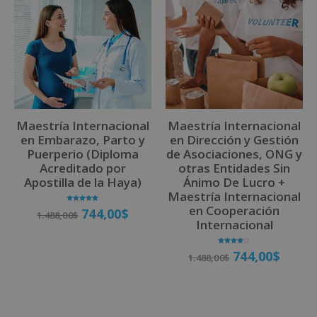
e
r
n
a
t
i
v
Maestría Internacional
Maestría Internacional
e
en Embarazo, Parto y
en Dirección y Gestión
:
Puerperio (Diploma
de Asociaciones, ONG y
Acreditado por
otras Entidades Sin
Apostilla de la Haya)
Ánimo De Lucro +
Maestría Internacional
en Cooperación
Valorado
744,00
$
1.488,00
$
con
5.00
Internacional
de 5
Valorado
744,00
$
Matricúlate
1.488,00
$
con
4.00
de 5
Matricúlate