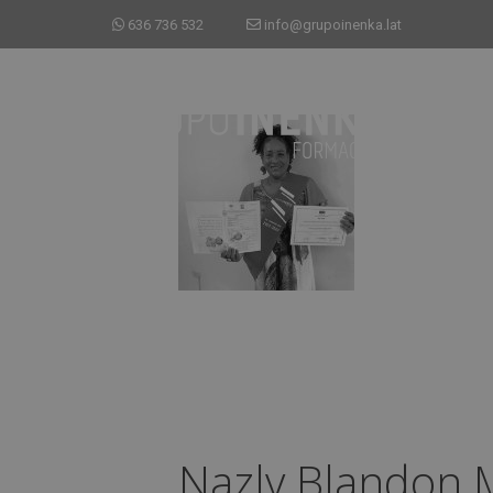
636 736 532
info@grupoinenka.lat
Nazly Blandon 