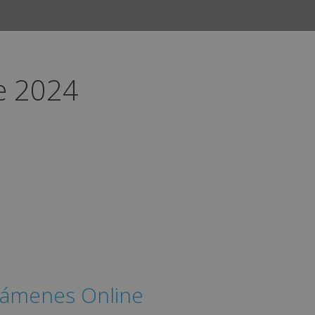
e 2024
IN
xámenes Online