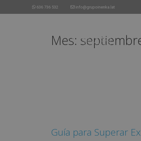
636 736 532
info@grupoinenka.lat
Mes:
septiembr
Guía para Superar E