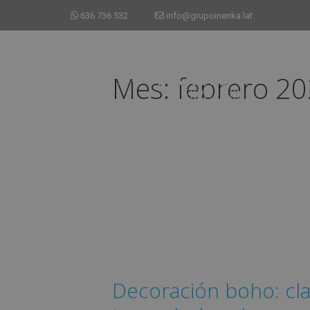
636 736 532
info@grupoinenka.lat
Mes:
febrero 2
Decoración boho: cla