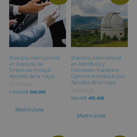
d
d
e
e
5
5
Maestría Internacional
Maestría Internacional
en Asesoría de
en Astrofísica y
Empresas (Incluye
Formación Planetaria -
Apostilla de la Haya)
Diploma Acreditado por
Apostilla de la Haya-
V
1.200,00
$
600,00
$
a
V
990,00
$
495,00
$
l
a
o
l
r
Matricúlate
o
a
r
Matricúlate
d
a
o
d
c
o
o
c
n
o