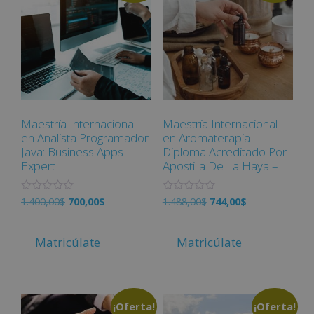
e
e
5
5
Maestría Internacional
Maestría Internacional
en Analista Programador
en Aromaterapia –
Java: Business Apps
Diploma Acreditado Por
Expert
Apostilla De La Haya –
V
V
1.400,00
$
700,00
$
1.488,00
$
744,00
$
a
a
l
l
o
o
r
r
Matricúlate
Matricúlate
a
a
d
d
o
o
c
c
o
o
n
n
¡Oferta!
¡Oferta!
0
0