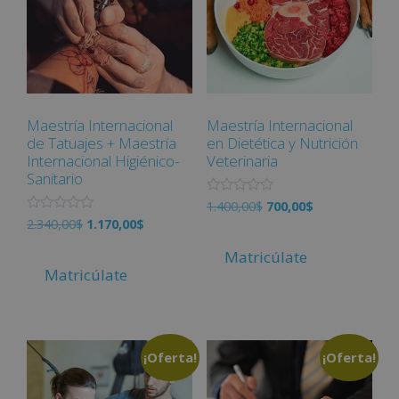
Maestría Internacional
Maestría Internacional
de Tatuajes + Maestría
en Dietética y Nutrición
Internacional Higiénico-
Veterinaria
Sanitario
V
1.400,00
$
700,00
$
a
V
2.340,00
$
1.170,00
$
l
a
o
l
r
Matricúlate
o
a
r
Matricúlate
d
a
o
d
c
o
o
c
n
o
0
n
d
¡Oferta!
¡Oferta!
0
e
d
5
e
5