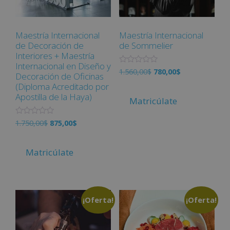
Maestría Internacional
Maestría Internacional
de Decoración de
de Sommelier
Interiores + Maestría
Internacional en Diseño y
V
1.560,00
$
780,00
$
Decoración de Oficinas
a
l
(Diploma Acreditado por
o
Apostilla de la Haya)
r
Matricúlate
a
d
o
V
1.750,00
$
875,00
$
c
a
o
l
n
o
0
r
Matricúlate
d
a
e
d
5
o
c
o
n
¡Oferta!
¡Oferta!
0
d
e
5