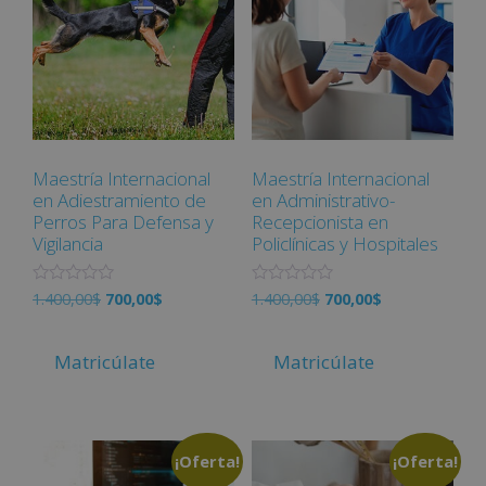
5
Maestría Internacional
Maestría Internacional
en Adiestramiento de
en Administrativo-
Perros Para Defensa y
Recepcionista en
Vigilancia
Policlínicas y Hospitales
V
V
1.400,00
$
700,00
$
1.400,00
$
700,00
$
a
a
l
l
o
o
r
r
Matricúlate
Matricúlate
a
a
d
d
o
o
c
c
o
o
n
n
¡Oferta!
¡Oferta!
0
0
d
d