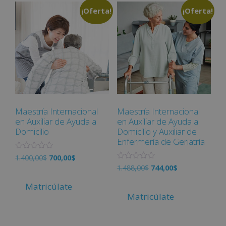
0
n
d
¡Oferta!
¡Oferta!
0
e
d
5
e
5
Maestría Internacional
Maestría Internacional
en Auxiliar de Ayuda a
en Auxiliar de Ayuda a
Domicilio
Domicilio y Auxiliar de
Enfermería de Geriatría
V
1.400,00
$
700,00
$
a
V
1.488,00
$
744,00
$
l
a
o
l
r
Matricúlate
o
a
r
Matricúlate
d
a
o
d
c
o
o
c