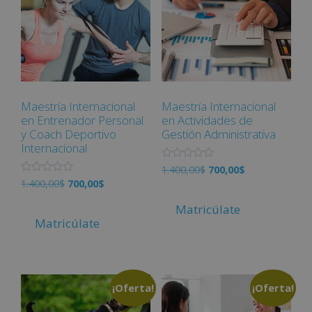
Maestría Internacional
Maestría Internacional
en Entrenador Personal
en Actividades de
y Coach Deportivo
Gestión Administrativa
Internacional
V
1.400,00
$
700,00
$
a
V
1.400,00
$
700,00
$
l
a
o
l
r
Matricúlate
o
a
r
Matricúlate
d
a
o
d
c
o
o
c
n
o
0
n
d
¡Oferta!
¡Oferta!
0
e
d
5
e