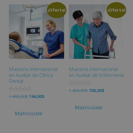
n
o
0
n
d
¡Oferta!
¡Oferta!
0
e
d
5
e
5
Maestría Internacional
Maestría Internacional
en Auxiliar de Clínica
en Auxiliar de Enfermería
Dental
V
1.400,00
$
700,00
$
a
V
1.488,00
$
744,00
$
l
a
o
l
r
Matricúlate
o
a
r
Matricúlate
d
a
o
d
c
o
o
c
n
o