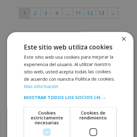
0
n
d
0
e
1
2
3
4
…
11
12
13
→
d
5
e
5
×
Este sitio web utiliza cookies
Este sitio web usa cookies para mejorar la
experiencia del usuario. Al utilizar nuestro
sitio web, usted acepta todas las cookies
de acuerdo con nuestra Política de cookies.
Más información
Entradas recientes
MOSTRAR TODOS LOS SOCIOS
(4) →
Cookies
Cookies de
Terapia con caballos: beneficios y tipos de
estrictamente
rendimiento
necesarias
equinoterapia
¿Qué son los macrominerales?