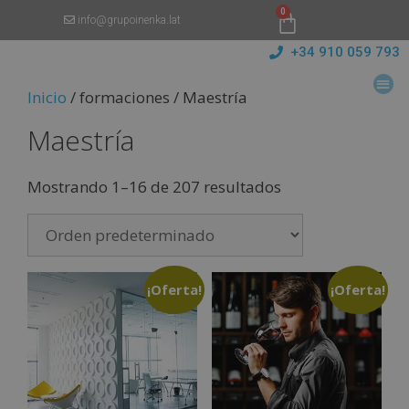
0
info@grupoinenka.lat
+34 910 059 793
Inicio
/ formaciones / Maestría
Maestría
Mostrando 1–16 de 207 resultados
¡Oferta!
¡Oferta!